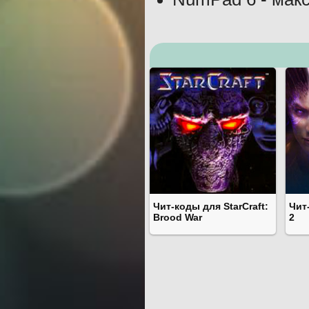
Чит-коды для StarCraft:
Чит
Brood War
2