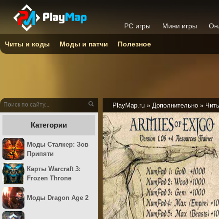
PC игры
Мини игры
Он
Читы и коды
Моды и патчи
Полезное
PlayMap.ru
»
Дополнительно
»
Читы
Категории
Моды Сталкер: Зов
Припяти
Карты Warcraft 3:
Frozen Throne
Моды Dragon Age 2