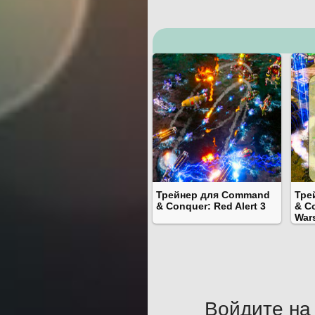
Трейнер для Command
Тре
& Conquer: Red Alert 3
& C
War
Войдите на 