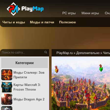
PC игры
Мини игры
Он
Читы и коды
Моды и патчи
Полезное
PlayMap.ru
»
Дополнительно
»
Читы
Категории
Моды Сталкер: Зов
Припяти
Карты Warcraft 3:
Frozen Throne
Моды Dragon Age 2