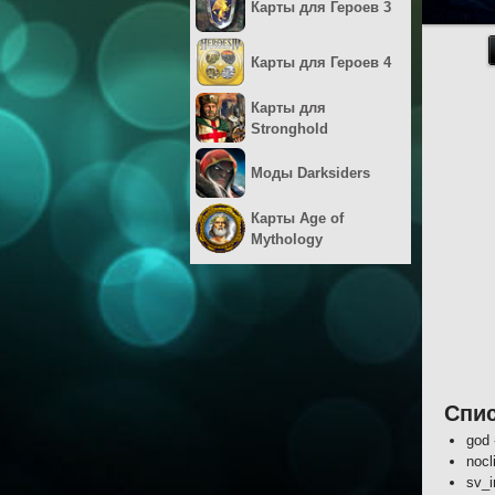
Карты для Героев 3
Карты для Героев 4
Карты для
Stronghold
Моды Darksiders
Карты Age of
Mythology
Спис
god 
nocl
sv_i