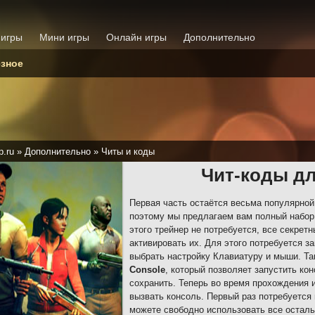
 игры
Мини игры
Онлайн игры
Дополнительно
зное
p.ru
»
Дополнительно
»
Читы и коды
Чит-коды дл
Первая часть остаётся весьма популярной
поэтому мы предлагаем вам полный набор
этого трейнер не потребуется, все секрет
активировать их. Для этого потребуется з
выбрать настройку Клавиатуру и мыши. Т
Console
, который позволяет запустить кон
сохранить. Теперь во время прохождения и
вызвать консоль. Первый раз потребуется
можете свободно использовать все осталь