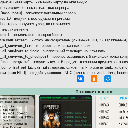
gelevel [назв.карты] - сменить карту на указанную
serverbrowser - показывает все сервера
[назв.карты] - запускает локальный сервер
lse 10 - получить всё оружие и припасы
ha - герой получает урон, но не умирает
 health - лечение
lind 1 - невидимость от заражённых
fire !self setteam 1 - стать наблюдателем (2 - выжившим, 3 - заражённым)
_all_survivors_here - телепорт всех выживших к вам
_all_survivors_to_finale - аналогичный телепорт, но к финалу
_all_survivors_to_checkpoint - перенос выживших к ближайшей точке кон
 [назв. предмета] - получить нужный предмет (названия предметов: autoshotg
_bomb, first_aid_kit, pain_pills, gascan, oxygen_tank, propane_tank, autosho
awn [имя НПЦ] - создаёт указанного NPC (имена: mob, witch, tank, boomer
Похожие новости