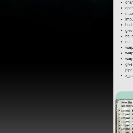
chan
open
map 
impu
budd
give
nb_b
ent_
warp
warp
warp
give
pipe
z_sp