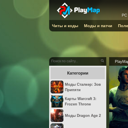
PC
Читы и коды
Моды и патчи
Поле
PlayMa
Категории
Моды Сталкер: Зов
Припяти
Карты Warcraft 3:
Frozen Throne
Моды Dragon Age 2