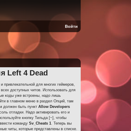
Войти
я Left 4 Dead
 и привлекательной для многих геймеров,
 всех доступных читов. Использовать для
ные коды уже встроены, надо лишь
айти в главном меню в раздел Опций, там
ам должен быть пункт
Allow Developers
соль отладки. Надо активировать его и
спользуйте кнопку Тильда [~], чтобы
 ввести команду
Sv_Cheats 1
. Теперь вы
ные читы, которые представлены в списке.