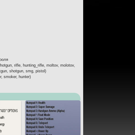
троля
un, rifle, hunting_rifle, moltov, molotov,
tgun, shotgun, smg, pistol)
, smoker, hunter)