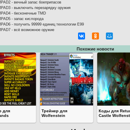
PAD2 - вечный запас боеприпасов
PAD3 - выключить перезарядку оружия
PAD4 - бесконечные TMD
PAD5 - запас кислорода
PAD6 - получить 99999 единиц технологии E99
PAD7 - всё возможное оружие
Похожие новости
р для
Трейнер для
Коды для Retur
ands
Wolfenstein
Castle Wolfenst