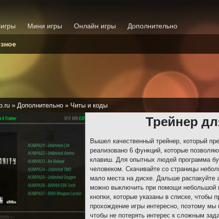
 игры
Мини игры
Онлайн игры
Дополнительно
зное
p.ru
»
Дополнительно
»
Читы и коды
Трейнер для
Вышел качественный трейнер, который прек
реализовано 6 функций, которые позволяю
клавиш. Для опытных людей программа бу
человеком. Скачивайте со страницы небол
мало места на диске. Дальше распакуйте 
можно выключить при помощи небольшой к
кнопки, которые указаны в списке, чтобы 
прохождение игры интересно, поэтому мы 
чтобы не потерять интерес к сложным зад