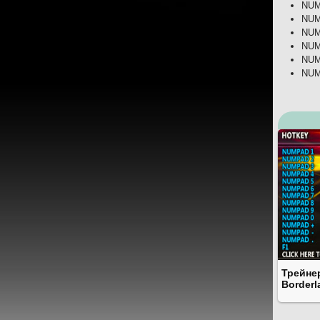
NUM
NUM
NUM
NUM
NUM
NUM
Трейне
Borderl