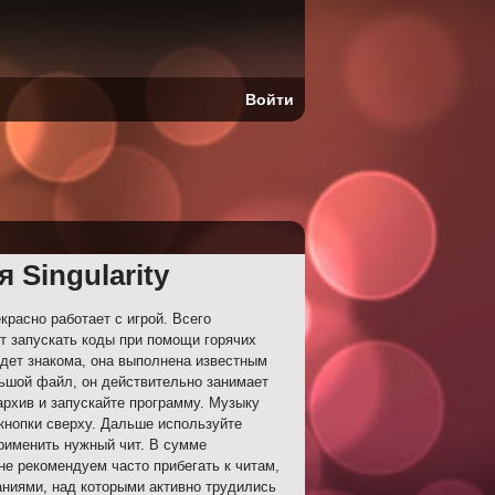
Войти
 Singularity
расно работает с игрой. Всего
т запускать коды при помощи горячих
дет знакома, она выполнена известным
ьшой файл, он действительно занимает
архив и запускайте программу. Музыку
нопки сверху. Дальше используйте
применить нужный чит. В сумме
не рекомендуем часто прибегать к читам,
аниями, над которыми активно трудились