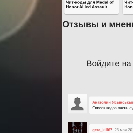
Чит-коды для Medal of
Чит
Honor Allied Assault
Hono
Отзывы и мнен
Войдите на 
Анатолий Ясынськы
Список кодов очень с
gera_kill67
23 мая 20