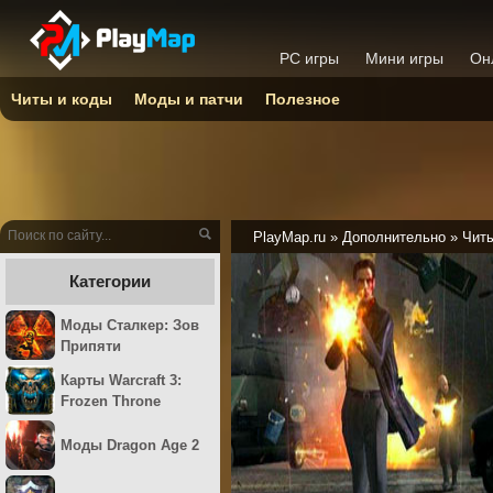
PC игры
Мини игры
Он
Читы и коды
Моды и патчи
Полезное
PlayMap.ru
»
Дополнительно
»
Читы
Категории
Моды Сталкер: Зов
Припяти
Карты Warcraft 3:
Frozen Throne
Моды Dragon Age 2