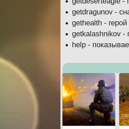
getdeserteagle -
getdragunov - с
gethealth - геро
getkalashnikov 
help - показыва