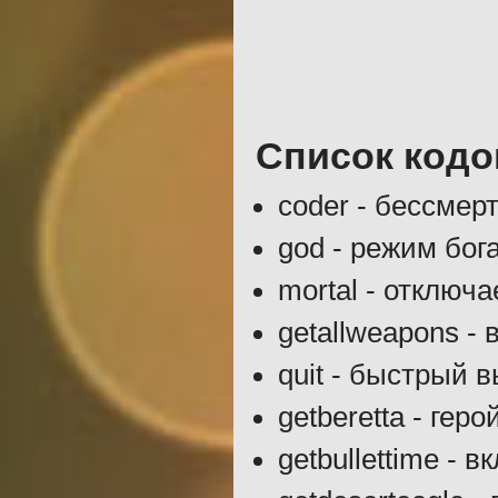
Список кодо
coder - бессмер
god - режим бог
mortal - отключ
getallweapons - 
quit - быстрый 
getberetta - гер
getbullettime -