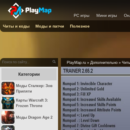
PC игры
Мини игры
Он
Читы и коды
Моды и патчи
Полезное
PlayMap.ru
»
Дополнительно
»
Читы
Категории
Моды Сталкер: Зов
Припяти
Карты Warcraft 3:
Frozen Throne
Моды Dragon Age 2