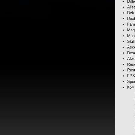
Diff
Alls
Def
Dext
Fam
Mag
Mon
Skil
Asce
Des
Alwa
Rese
Rest
FPS
Spee
Ком