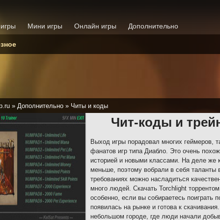
 игры
Мини игры
Онлайн игры
Дополнительно
зное
p.ru
»
Дополнительно
»
Читы и коды
Чит-коды и трейн
Выход игры порадовал многих геймеров, та
фанатов игр типа Диабло. Это очень похож
историей и новыми классами. На деле же 
меньше, поэтому вобрали в себя таланты
требованиях можно насладиться качествен
много людей. Скачать Torchlight торрент
особенно, если вы собираетесь поиграть п
появилась на рынке и готова к скачивания
небольшом городе, где люди начали добыв