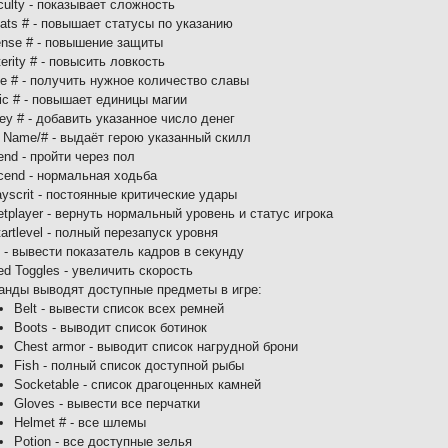
iculty - показывает сложность
tats # - повышает статусы по указанию
ense # - повышение защиты
erity # - повысить ловкость
e # - получить нужное количество славы
ic # - повышает единицы магии
ey # - добавить указанное число денег
l Name/# - выдаёт герою указанный скилл
nd - пройти через пол
cend - нормальная ходьба
yscrit - постоянные критические удары
tplayer - вернуть нормальный уровень и статус игрока
artlevel - полный перезапуск уровня
 - вывести показатель кадров в секунду
d Toggles - увеличить скорость
анды выводят доступные предметы в игре:
Belt - вывести список всех ремней
Boots - выводит список ботинок
Chest armor - выводит список нагрудной брони
Fish - полный список доступной рыбы
Socketable - список драгоценных камней
Gloves - вывести все перчатки
Helmet # - все шлемы
Potion - все доступные зелья