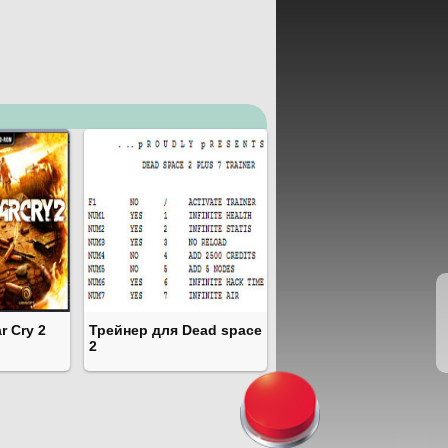
r Cry 2
Трейнер для Dead space
2