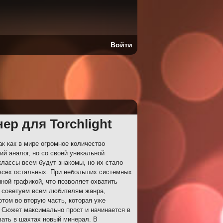
Войти
ер для Torchlight
к как в мире огромное количество
ий аналог, но со своей уникальной
классы всем будут знакомы, но их стало
 всех остальных. При небольших системных
ной графикой, что позволяет охватить
ом советуем всем любителям жанра,
отом во вторую часть, которая уже
. Сюжет максимально прост и начинается в
ать в шахтах новый минерал. В