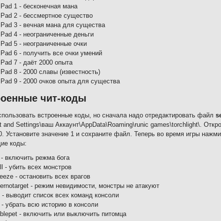
Pad 1 - бесконечная мана
Pad 2 - бессмертное существо
Pad 3 - вечная мана для существа
Pad 4 - неограниченные деньги
Pad 5 - неограниченные очки
Pad 6 - получить все очки умений
Pad 7 - даёт 2000 опыта
Pad 8 - 2000 славы (известность)
Pad 9 - 2000 очков опыта для существа
роенные чит-коды
пользовать встроенные коды, но сначала надо отредактировать файл
s
 and Settings\ваш Аккаунт\AppData\Roaming\runic games\torchlight\. Отк
 0. Установите значение 1 и сохраните файл. Теперь во время игры нажми
ие коды:
 - включить режма бога
all - убить всех монстров
eeze - остановить всех врагов
ernotarget - режим невидимости, монстры не атакуют
p - выводит список всех команд консоли
 - убрать всю историю в консоли
ablepet - включить или выключить питомца