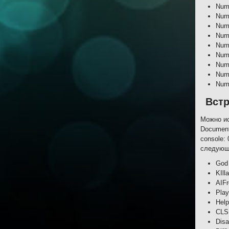
Num
Num
Num
Num
Num
Num
Num
Num
Num
Вст
Можно ис
Document
console:
следующ
God
KIll
AIFr
Play
Hel
CLS
Dis