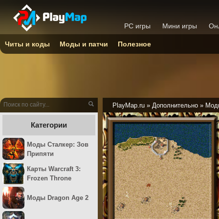
PC игры
Мини игры
Он
Читы и коды
Моды и патчи
Полезное
PlayMap.ru
»
Дополнительно
»
Моды
Категории
Моды Сталкер: Зов
Припяти
Карты Warcraft 3:
Frozen Throne
Моды Dragon Age 2