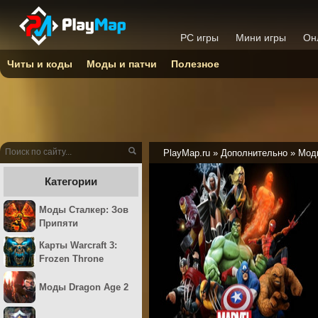
PC игры
Мини игры
Он
Читы и коды
Моды и патчи
Полезное
PlayMap.ru
»
Дополнительно
»
Моды
Категории
Моды Сталкер: Зов
Припяти
Карты Warcraft 3:
Frozen Throne
Моды Dragon Age 2