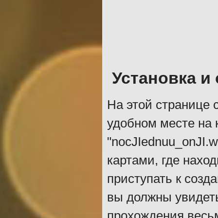
Установка и
На этой странице 
удобном месте на 
"nocJIednuu_onJI.w
картами, где нахо
приступать к созд
вы должны увидет
прохождения весьм