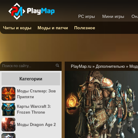
PC игры
Мини игры
Он
Читы и коды
Моды и патчи
Полезное
PlayMap.ru
»
Дополнительно
»
Моды
Категории
Моды Сталкер: Зов
Припяти
Карты Warcraft 3:
Frozen Throne
Моды Dragon Age 2