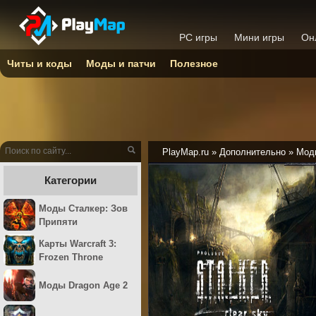
PC игры
Мини игры
Он
Читы и коды
Моды и патчи
Полезное
PlayMap.ru
»
Дополнительно
»
Моды
Категории
Моды Сталкер: Зов
Припяти
Карты Warcraft 3:
Frozen Throne
Моды Dragon Age 2