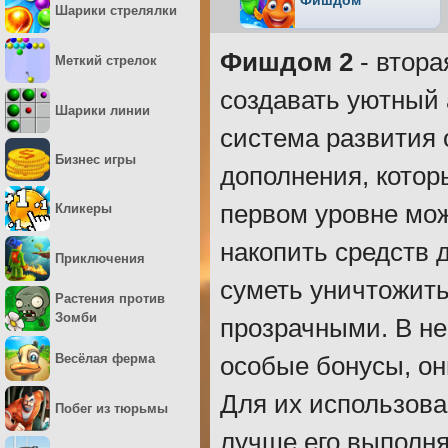
Фишдом
Шарики стрелялки
Фишдом 2
- втора
Меткий стрелок
создавать уютный 
Шарики линии
система развития 
Бизнес игры
дополнения, котор
первом уровне мож
Кликеры
накопить средств 
Приключения
суметь уничтожить
Растения против
Зомби
прозрачными. В не
Весёлая ферма
особые бонусы, он
Для их использова
Побег из тюрьмы
лучше его выполня