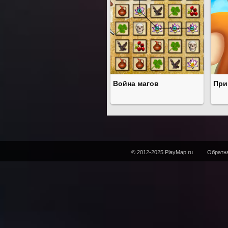
Война магов
При
© 2012-2025 PlayMap.ru
Обратна