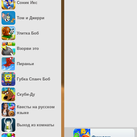
Соник Икс
Том и Джерри
Улитка Боб
Взорви это
Пираньи
Губка Спанч Боб
Скуби-Ду
Квесты на русском
языке
Выход из комнаты