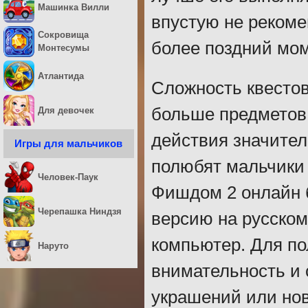
Машинка Вилли
впустую не рекоме
Сокровища
более поздний моме
Монтесумы
Атлантида
Сложность квестов
больше предметов,
Для девочек
действия значител
Игры для мальчиков
полюбят мальчики 
Человек-Паук
Фишдом 2 онлайн б
Черепашка Ниндзя
версию на русском 
компьютер. Для по
Наруто
внимательность и 
украшений или нов