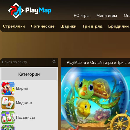
PC игры
Мини игры
Он
Стрелялки
Логические
Шарики
Три в ряд
Бродилки
PlayMap.ru
»
Онлайн игры
»
Три в 
Категории
Марио
Маджонг
Пасьянсы