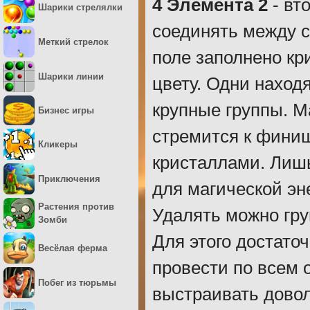
4 Элемента 2
- вт
Шарики стрелялки
соединять между с
Меткий стрелок
поле заполнено к
Шарики линии
цвету. Одни наход
крупные группы. М
Бизнес игры
стремится к финиш
Кликеры
кристаллами. Лишь
Приключения
для магической эн
Растения против
Удалять можно гру
Зомби
Для этого достато
Весёлая ферма
провести по всем 
Побег из тюрьмы
выстраивать дово