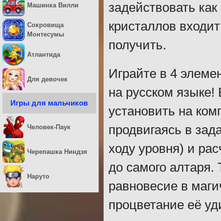
задействовать как
Машинка Вилли
кристаллов входит 
Сокровища
Монтесумы
получить.
Атлантида
Играйте в 4 элемен
Для девочек
на русском языке!
Игры для мальчиков
установить на ком
продвигаясь в зад
Человек-Паук
ходу уровня) и ра
Черепашка Ниндзя
до самого алтаря.
Наруто
равновесие в маги
процветание её у