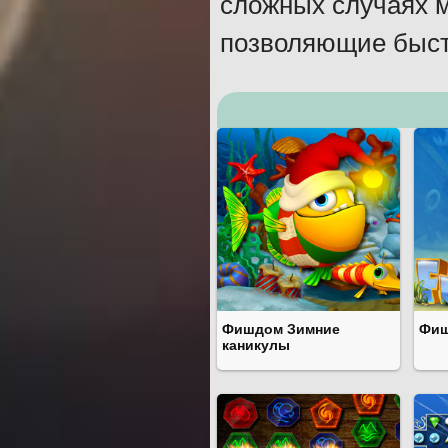
сложных случаях 
позволяющие быстр
Фишдом Зимние
Фиш
каникулы