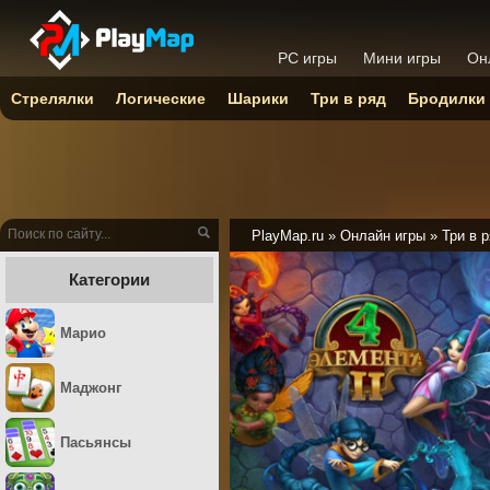
PC игры
Мини игры
Он
Стрелялки
Логические
Шарики
Три в ряд
Бродилки
PlayMap.ru
»
Онлайн игры
»
Три в 
Категории
Марио
Маджонг
Пасьянсы