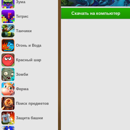
Зума
Скачать на компьютер
Тетрис
Танчики
Огонь и Вода
Красный шар
Зомби
Ферма
Поиск предметов
Защита башни