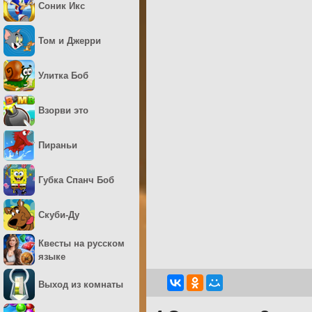
Соник Икс
Том и Джерри
Улитка Боб
Взорви это
Пираньи
Губка Спанч Боб
Скуби-Ду
Квесты на русском
языке
Выход из комнаты