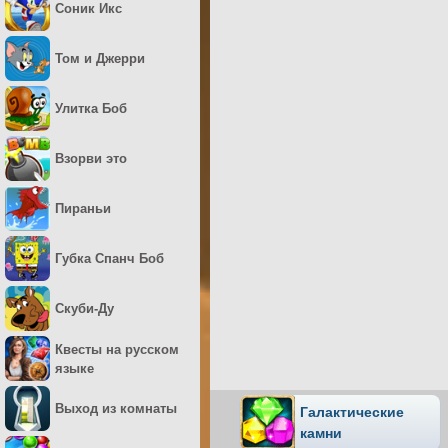
Соник Икс
Том и Джерри
Улитка Боб
Взорви это
Пираньи
Губка Спанч Боб
Скуби-Ду
Квесты на русском
языке
Выход из комнаты
Галактические
камни