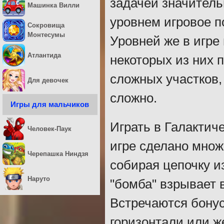
задачей значитель
Машинка Вилли
уровнем игровое п
Сокровища
Монтесумы
Уровней же в игре
Атлантида
некоторых из них 
сложных участков,
Для девочек
сложно.
Игры для мальчиков
Играть в Галактич
Человек-Паук
игре сделано множ
Черепашка Ниндзя
собирая цепочку и
Наруто
"бомба" взрывает в
Встречаются бонус
горизонтали или ж