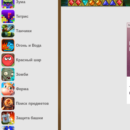
Зума
Тетрис
M
Танчики
Огонь и Вода
Красный шар
Зомби
Ферма
Поиск предметов
Защита башни