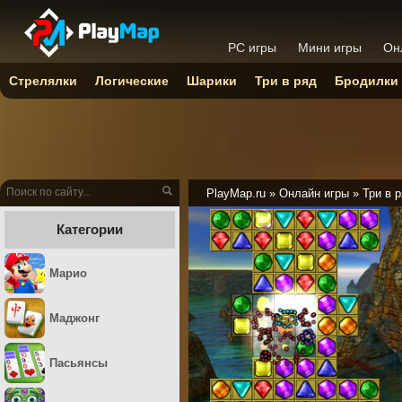
PC игры
Мини игры
Он
Стрелялки
Логические
Шарики
Три в ряд
Бродилки
PlayMap.ru
»
Онлайн игры
»
Три в 
Категории
Марио
Маджонг
Пасьянсы