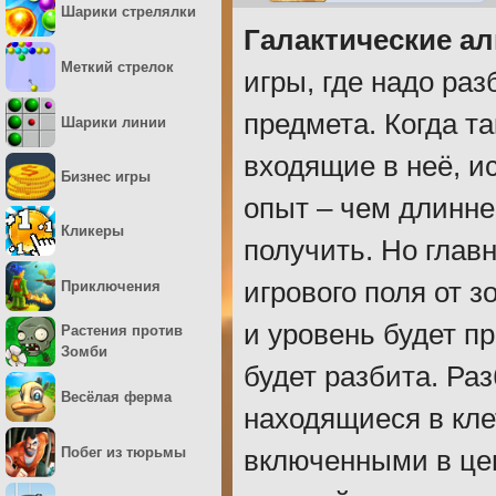
Шарики стрелялки
Галактические а
Меткий стрелок
игры, где надо раз
предмета. Когда т
Шарики линии
входящие в неё, и
Бизнес игры
опыт – чем длинне
Кликеры
получить. Но глав
игрового поля от з
Приключения
и уровень будет п
Растения против
Зомби
будет разбита. Ра
Весёлая ферма
находящиеся в кле
Побег из тюрьмы
включенными в цеп