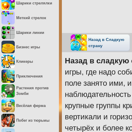
Шарики стрелялки
Меткий стрелок
Шарики линии
Назад в Сладкую
страну
Бизнес игры
Назад в сладкую 
Кликеры
игры, где надо со
Приключения
поле занято ими, 
Растения против
наблюдательность 
Зомби
крупные группы кр
Весёлая ферма
вертикали и гориз
Побег из тюрьмы
четырёх и более к