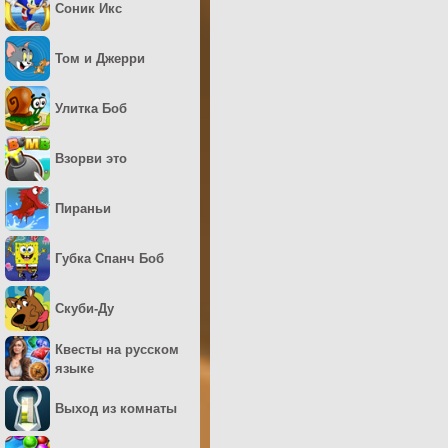
Соник Икс
Том и Джерри
Улитка Боб
Взорви это
Пираньи
Губка Спанч Боб
Скуби-Ду
Квесты на русском
языке
Выход из комнаты