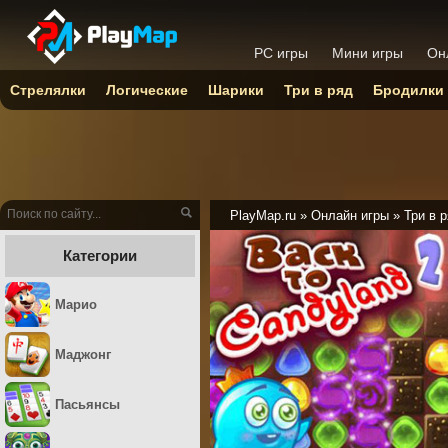
PC игры
Мини игры
Он
Стрелялки
Логические
Шарики
Три в ряд
Бродилки
PlayMap.ru
»
Онлайн игры
»
Три в 
Категории
Марио
Маджонг
Пасьянсы