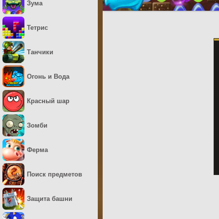
Зума
Тетрис
Танчики
Огонь и Вода
Красный шар
Зомби
Ферма
Поиск предметов
Защита башни