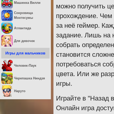
Машинка Вилли
можно получить ц
Сокровища
прохождение. Чем 
Монтесумы
за неё геймер. Ка
Атлантида
задание. Лишь на 
Для девочек
собрать определен
Игры для мальчиков
становится сложне
потребоваться соб
Человек-Паук
цвета. Или же раз
Черепашка Ниндзя
игры.
Наруто
Играйте в "Назад в
Онлайн игра досту