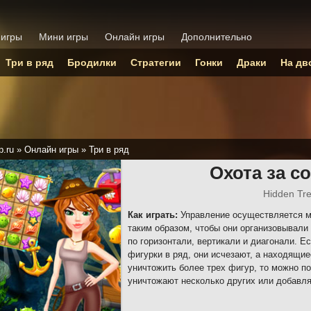
 игры
Мини игры
Онлайн игры
Дополнительно
Три в ряд
Бродилки
Стратегии
Гонки
Драки
На дв
p.ru
»
Онлайн игры
»
Три в ряд
Охота за 
Hidden Tr
Как играть:
Управление осуществляется м
таким образом, чтобы они организовывали 
по горизонтали, вертикали и диагонали. Е
фигурки в ряд, они исчезают, а находящие
уничтожить более трех фигур, то можно п
уничтожают несколько других или добавля