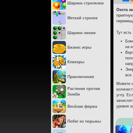
Шарики стрелялки
Охота з
приятную
Меткий стрелок
перемеще
Тут есть
Шарики линии
Бом
на и
Бизнес игры
Вер
пол
Кликеры
нап
Энер
все 
Приключения
Можете и
Растения против
количест
Зомби
углу. Ес
зачислят
уровня з
Весёлая ферма
Побег из тюрьмы