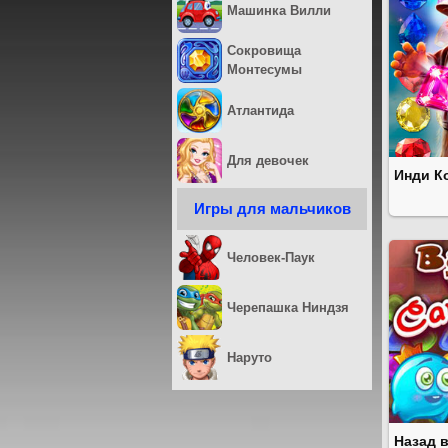
Машинка Вилли
Сокровища
Монтесумы
Атлантида
Для девочек
Инди К
Игры для мальчиков
Человек-Паук
Черепашка Ниндзя
Наруто
Назад 