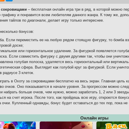
а сокровищами
– бесплатная онлайн игра три в ряд, в которой можно п
 графику и понравится всем любителям данного жанра. К тому же, доп
ния тайлов по диагонали, делает игру только интереснее.
 несколько бонусов:
ба. Если переместить ее на любую рядом стоящую фигурку, то бомба в
гровой доске;
тикальное или горизонтальное удаление. За фигуркой появляется голуба
оска. Если совместить фигурку с двумя другими так, чтобы они уничтожи
равлена голубая полоска, удаляется весь горизонтальный или вертикал
гетическая сфера. Выглядит как голубой круг за фигуркой. Если уничто
в радиусе 3 клеток.
грать в Охоту за сокровищами бесплатно на весь экран. Главная цель к
во очков. Оно показывается в начале уровня. За прогрессом можно сле
ли набрать больше очков, чем нужно, можно заработать 1, 2 или 3 звезд
ься на счет игрока. После того, как пройдешь всю игру, откроются бону
а очки. Купленный однажды, бонус будет оставаться до тех пор, пока не
Онлайн игры