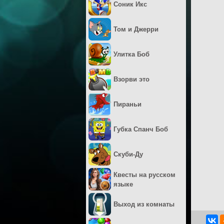
Соник Икс
Том и Джерри
Улитка Боб
Взорви это
Пираньи
Губка Спанч Боб
Скуби-Ду
Квесты на русском
языке
Выход из комнаты