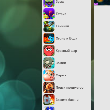
Зума
Тетрис
Танчики
Огонь и Вода
Красный шар
Зомби
Ферма
Поиск предметов
Защита башни