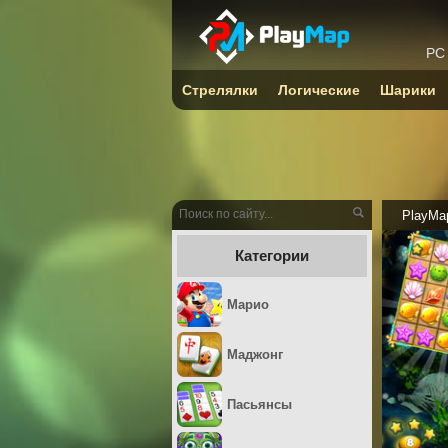
PC
Стрелялки
Логические
Шарики
PlayMa
Категории
Марио
Маджонг
Пасьянсы