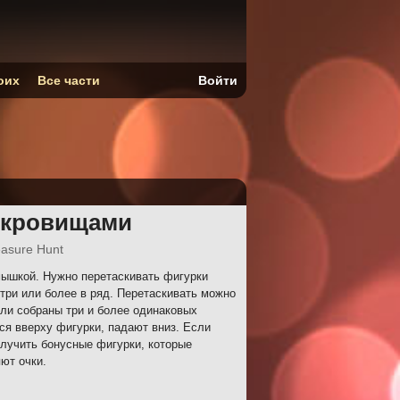
оих
Все части
Войти
сокровищами
easure Hunt
ышкой. Нужно перетаскивать фигурки
три или более в ряд. Перетаскивать можно
сли собраны три и более одинаковых
ся вверху фигурки, падают вниз. Если
олучить бонусные фигурки, которые
ют очки.