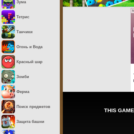
Зума
M
Тетрис
Танчики
Огонь и Вода
Красный шар
Зомби
Ферма
Поиск предметов
Защита башни