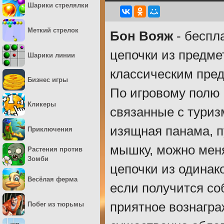
Шарики стрелялки
Меткий стрелок
Бон Вояж
- беспл
цепочки из предме
Шарики линии
классическим пред
Бизнес игры
По игровому полю
Кликеры
связанные с туриз
изящная панама, п
Приключения
мышку, можно меня
Растения против
Зомби
цепочки из одинак
Весёлая ферма
если получится со
приятное вознагра
Побег из тюрьмы