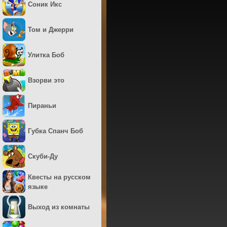
Соник Икс
Том и Джерри
Улитка Боб
Взорви это
Пираньи
Губка Спанч Боб
Скуби-Ду
Квесты на русском
языке
Выход из комнаты