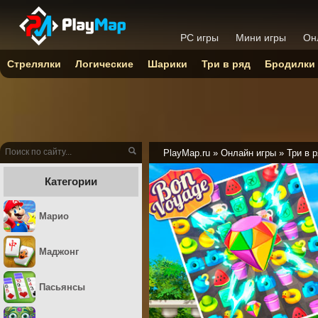
PC игры
Мини игры
Он
Стрелялки
Логические
Шарики
Три в ряд
Бродилки
PlayMap.ru
»
Онлайн игры
»
Три в 
Категории
Марио
Маджонг
Пасьянсы