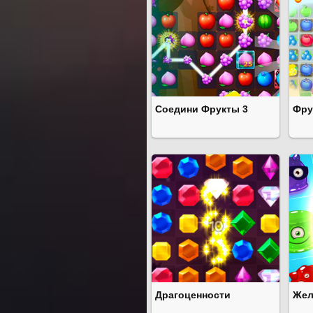
Соедини Фрукты 3
Фру
Драгоценности
Жел