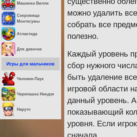
существенно обле
Машинка Вилли
можно удалить все
Сокровища
Монтесумы
собрать все предме
Атлантида
полезно.
Для девочек
Каждый уровень пр
Игры для мальчиков
сбор нужного числ
быть удаление все
Человек-Паук
игровой области н
Черепашка Ниндзя
данный уровень. А
Наруто
показывающий кол
уровня. Если игрок
сначала.