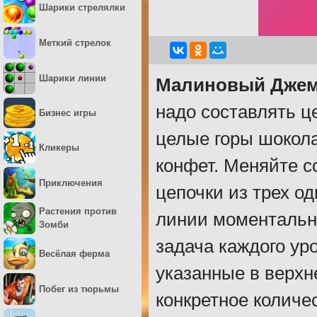
Шарики стрелялки
Меткий стрелок
Шарики линии
Малиновый Джем 
надо составлять ц
Бизнес игры
целые горы шокола
Кликеры
конфет. Меняйте с
Приключения
цепочки из трех о
Растения против
линии моментально
Зомби
задача каждого ур
Весёлая ферма
указанные в верхн
Побег из тюрьмы
конкретное количе