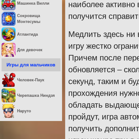
наиболее активно 
Машинка Вилли
получится справит
Сокровища
Монтесумы
Медлить здесь ни 
Атлантида
игру жестко огран
Для девочек
Причем после пере
Игры для мальчиков
обновляется – ско
секунд, таким и бу
Человек-Паук
прохождения нужно
Черепашка Ниндзя
обладать выдающей
Наруто
пройдут, игра авт
получить дополнит