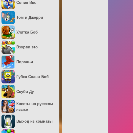
Соник Икс
Том и Джерри
Улитка Боб
Взорви это
Пираньи
Губка Спанч Боб
Скуби-Ду
Квесты на русском
языке
Выход из комнаты