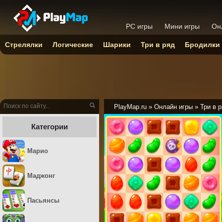
PC игры
Мини игры
Он
Стрелялки
Логические
Шарики
Три в ряд
Бродилки
PlayMap.ru
»
Онлайн игры
»
Три в 
Категории
Марио
Маджонг
Пасьянсы