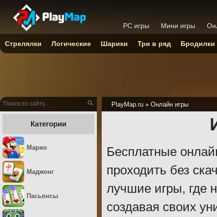
PC игры
Мини игры
Он
Стрелялки
Логические
Шарики
Три в ряд
Бродилки
PlayMap.ru
»
Онлайн игры
Категории
Марио
Бесплатные онлайн
проходить без ска
Маджонг
лучшие игры, где н
Пасьянсы
создавая своих ун