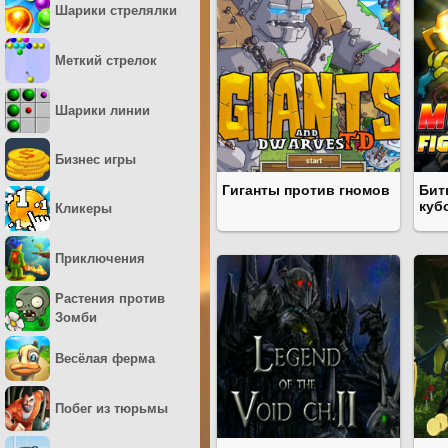
Шарики стрелялки
Меткий стрелок
Шарики линии
Бизнес игры
Гиганты против гномов
Бит
куб
Кликеры
Приключения
Растения против
Зомби
Весёлая ферма
Побег из тюрьмы