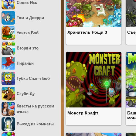
Соник Икс
Том и Джерри
Хранитель Рощи 3
Съе
Улитка Боб
Взорви это
Пираньи
Губка Спанч Боб
Скуби-Ду
Квесты на русском
языке
Монстр Крафт
Баш
мон
Выход из комнаты