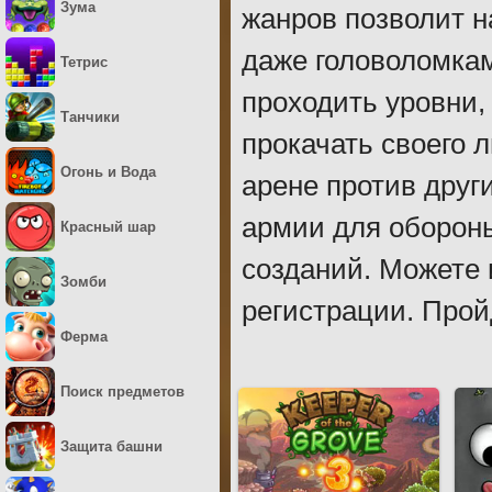
Зума
жанров позволит н
даже головоломкам
Тетрис
проходить уровни,
Танчики
прокачать своего 
Огонь и Вода
арене против друг
армии для обороны
Красный шар
созданий. Можете 
Зомби
регистрации. Прой
Ферма
Поиск предметов
Защита башни