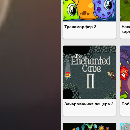
Трансморфер 2
Нап
кор
Зачарованная пещера 2
Поб