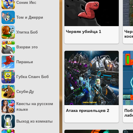
Соник Икс
Том и Джерри
Червяк убийца 1
Чер
Улитка Боб
кос
Взорви это
Пираньи
Губка Спанч Боб
Скуби-Ду
Квесты на русском
языке
Атака пришельцев 2
Поб
лаб
Выход из комнаты