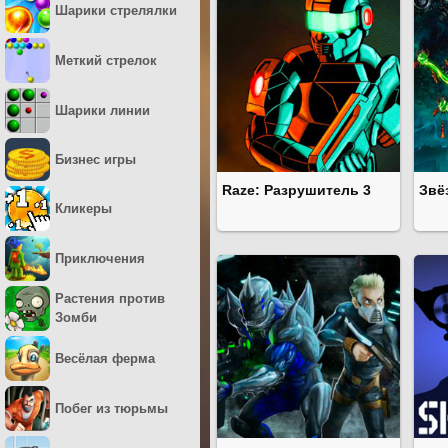
Шарики стрелялки
Меткий стрелок
Шарики линии
Бизнес игры
Raze: Разрушитель 3
Звё
Кликеры
Приключения
Растения против
Зомби
Весёлая ферма
Побег из тюрьмы