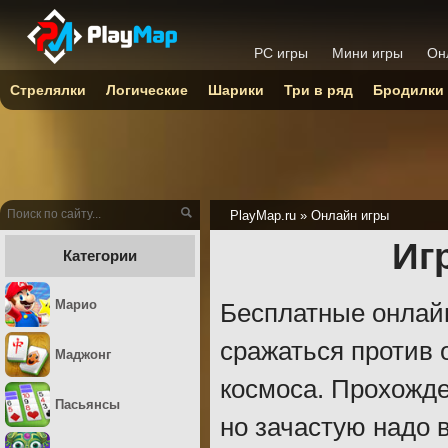
PC игры
Мини игры
Он
Стрелялки
Логические
Шарики
Три в ряд
Бродилки
PlayMap.ru
»
Онлайн игры
Иг
Категории
Марио
Бесплатные онлайн
сражаться против 
Маджонг
космоса. Прохожде
Пасьянсы
но зачастую надо 