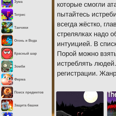
Зума
которые смогли а
пытайтесь истреби
Тетрис
всегда жёстко, гла
Танчики
стрелялках надо о
Огонь и Вода
интуицией. В спис
Порой можно взять
Красный шар
истреблять людей.
Зомби
регистрации. Жанр
Ферма
Поиск предметов
Защита башни