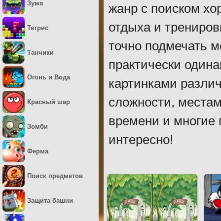
Зума
жанр с поиском хо
отдыха и трениров
Тетрис
точно подмечать м
Танчики
практически одина
Огонь и Вода
картинками различ
сложности, местам
Красный шар
времени и многие 
Зомби
интересно!
Ферма
Поиск предметов
Защита башни