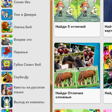
Соник Икс
Том и Джерри
Найди 5 отличий
Най
Улитка Боб
кар
Взорви это
Пираньи
Губка Спанч Боб
Скуби-Ду
Квесты на русском
языке
Найди Отличия
Най
сложные
Выход из комнаты