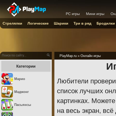
PC игры
Мини игры
Он
Стрелялки
Логические
Шарики
Три в ряд
Бродилки
PlayMap.ru
»
Онлайн игры
И
Категории
Марио
Любители проверит
список лучших онла
Маджонг
картинках. Можете
Пасьянсы
на весь экран, всё