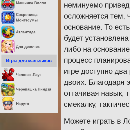
Машинка Вилли
неминуемо приведё
осложняется тем, 
Сокровища
Монтесумы
основание. То есть
Атлантида
будет установлена
Для девочек
либо на основание
процесс планирова
Игры для мальчиков
игре доступно два
Человек-Паук
двоих. Благодаря э
Черепашка Ниндзя
оттачивая навык, 
смекалку, тактиче
Наруто
Можете играть в Л