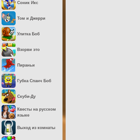
Соник Икс
Том и Джерри
Улитка Боб
Взорви это
Пираньи
Губка Спанч Боб
Скуби-Ду
Квесты на русском
языке
Выход из комнаты