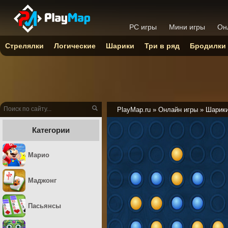
PC игры
Мини игры
Он
Стрелялки
Логические
Шарики
Три в ряд
Бродилки
PlayMap.ru
»
Онлайн игры
»
Шарик
Категории
Марио
Маджонг
Пасьянсы