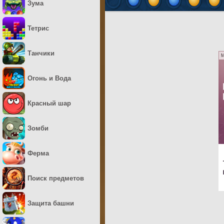
Зума
Тетрис
Танчики
M
Огонь и Вода
Красный шар
Зомби
Ферма
Поиск предметов
Защита башни