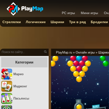
PC игры
Мини игры
Он
Стрелялки
Логические
Шарики
Три в ряд
Бродилки
PlayMap.ru
»
Онлайн игры
»
Шарик
Категории
Марио
Маджонг
Пасьянсы