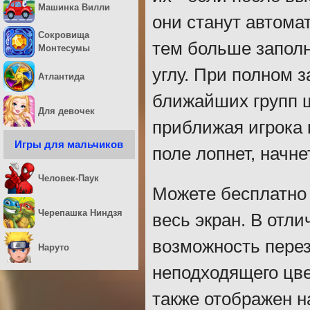
Машинка Вилли
они станут автома
Сокровища
тем больше запол
Монтесумы
углу. При полном 
Атлантида
ближайших групп 
Для девочек
приближая игрока 
Игры для мальчиков
поле лопнет, начн
Человек-Паук
Можете бесплатно
Черепашка Ниндзя
весь экран. В отли
возможность перез
Наруто
неподходящего цве
также отображен н