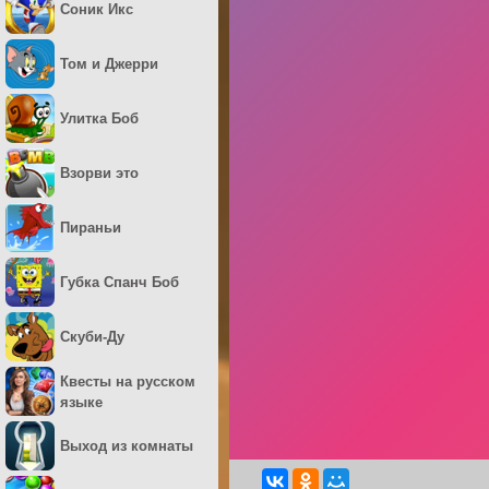
Соник Икс
Том и Джерри
Улитка Боб
Взорви это
Пираньи
Губка Спанч Боб
Скуби-Ду
Квесты на русском
языке
Выход из комнаты