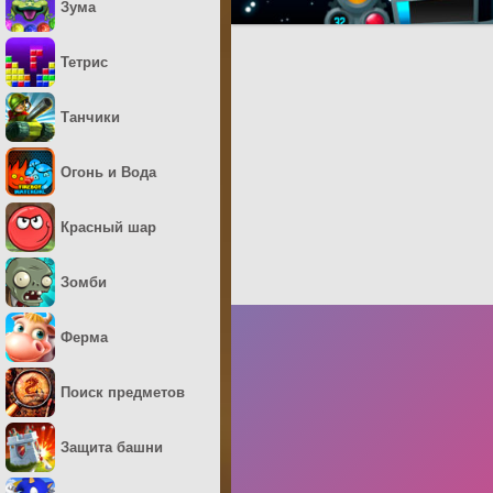
Зума
Тетрис
Танчики
Огонь и Вода
Красный шар
Зомби
Ферма
Поиск предметов
Защита башни