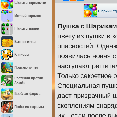
Шарики стрелялки
Шарики ст
Меткий стрелок
Пушка с Шарика
Шарики линии
цвету из пушки в 
Бизнес игры
опасностей. Однаж
появилась новая с
Кликеры
наступают решител
Приключения
Только секретное 
Растения против
Зомби
Специальная пушк
Весёлая ферма
дает призрачный ш
скоплениям снаря
Побег из тюрьмы
их - если после вы