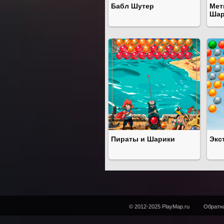
Бабл Шутер
Мет
Шар
Пираты и Шарики
Экс
© 2012-2025 PlayMap.ru
Обратна