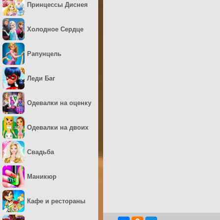
Принцессы Диснея
Холодное Сердце
Рапунцель
Леди Баг
Одевалки на оценку
Одевалки на двоих
Свадьба
Маникюр
Кафе и рестораны