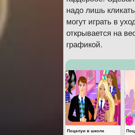
надо лишь кликать 
могут играть в ухо
открывается на ве
графикой.
Поцелуи в школе
Поц