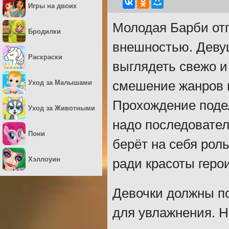
Игры на двоих
Молодая Барби отп
Бродилки
внешностью. Девуш
Раскраски
выглядеть свежо и
Уход за Малышами
смешение жанров м
Прохождение подел
Уход за Животными
надо последовател
Пони
берёт на себя рол
Хэллоуин
ради красоты геро
Девочки должны по
для увлажнения. Н