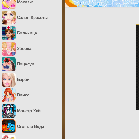
Макияж
Салон Красоты
Больница
Уборка
Поцелуи
Барби
Винкс
Монстр Хай
Огонь и Вода