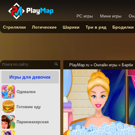
PC игры
Мини игры
Он
Стрелялки
Логические
Шарики
Три в ряд
Бродилки
PlayMap.ru
»
Онлайн игры
»
Барби
Игры для девочек
Одевалки
Готовим еду
Парикмахерская