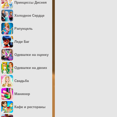
Принцессы Диснея
Холодное Сердце
Рапунцель
Леди Баг
Одевалки на оценку
Одевалки на двоих
Свадьба
Маникюр
Кафе и рестораны