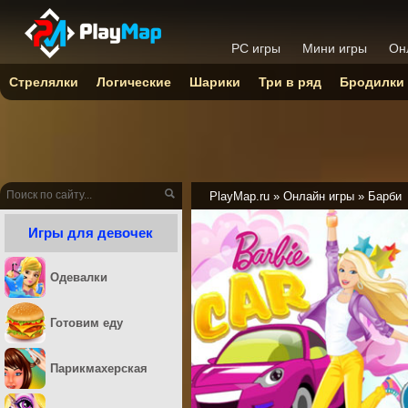
PC игры
Мини игры
Он
Стрелялки
Логические
Шарики
Три в ряд
Бродилки
PlayMap.ru
»
Онлайн игры
»
Барби
Игры для девочек
Одевалки
Готовим еду
Парикмахерская