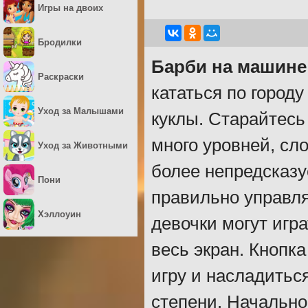
Игры на двоих
Бродилки
Барби на машине
Раскраски
кататься по город
Уход за Малышами
куклы. Старайтесь 
много уровней, сл
Уход за Животными
более непредсказу
Пони
правильно управл
Хэллоуин
девочки могут игр
весь экран. Кнопк
игру и насладитьс
степени. Начально