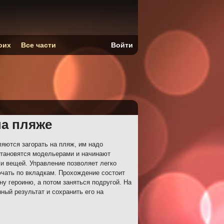
оих
Все части
Войти
на пляже
яются загорать на пляж, им надо
тановятся модельерами и начинают
и вещей. Управление позволяет легко
чать по вкладкам. Прохождение состоит
ну героиню, а потом заняться подругой. На
ный результат и сохранить его на