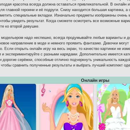
лодая красотка всегда должна оставаться привлекательной. В онлайн 
ля главной героини и её подруги. Снизу находится большая картинка, а
метить специальные вкладки. Изначально предметы изображены очень м
 чтобы увидеть результат. Когда сможете осмотреть все возможные вари
те ко второй девушке.
 модельером надо неспешно, всегда продумывайте любые варианты и до
новое направление в моде и немного проявить фантазию. Девочки могут 
о. Если открыть онлайн игру на весь экран, то качество картинки не и
 и экспериментируйте с разными нарядами. Дополнительно имеется кат
и дорогие серёжки, способные отлично подчеркнуть уникальность каждо
 чтобы сравнить полученные результаты и выбрать лучший комплект од
Онлайн игры