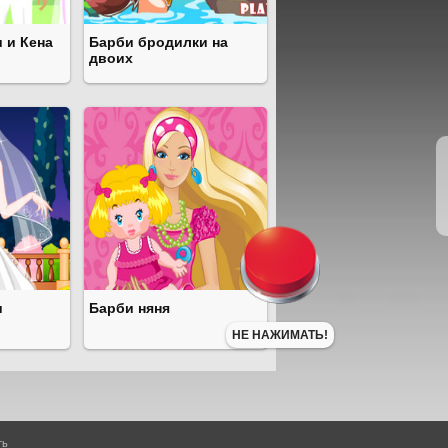
 и Кена
Барби бродилки на
двоих
и
Барби няня
НЕ НАЖИМАТЬ!
ть