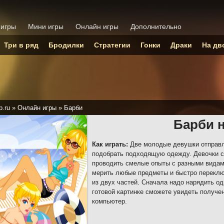
 игры
Мини игры
Онлайн игры
Дополнительно
Три в ряд
Бродилки
Стратегии
Гонки
Драки
На дв
p.ru
»
Онлайн игры
»
Барби
Барби 
Как играть:
Две молодые девушки отправл
подобрать подходящую одежду. Девочки с
проводить смелые опыты с разными видам
мерить любые предметы и быстро переклю
из двух частей. Сначала надо нарядить од
готовой картинке сможете увидеть получен
компьютер.