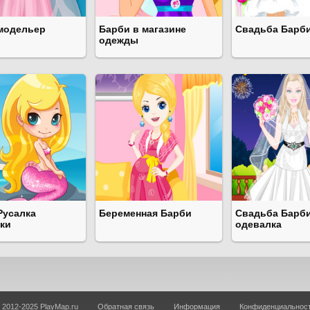
модельер
Барби в магазине
Свадьба Барби
одежды
Русалка
Беременная Барби
Свадьба Барб
ки
одевалка
 2012-2025 PlayMap.ru
Обратная связь
Информация
Конфиденциальнос