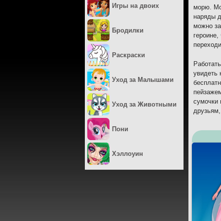
Игры на двоих
морю. Мо
наряды д
можно за
Бродилки
героине,
переходи
Раскраски
Работать
увидеть 
Уход за Малышами
бесплатн
пейзажем
сумочки 
Уход за Животными
друзьям,
Пони
Хэллоуин