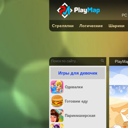
PC
Стрелялки
Логические
Шарики
PlayMa
Игры для девочек
Одевалки
Готовим еду
Парикмахерская