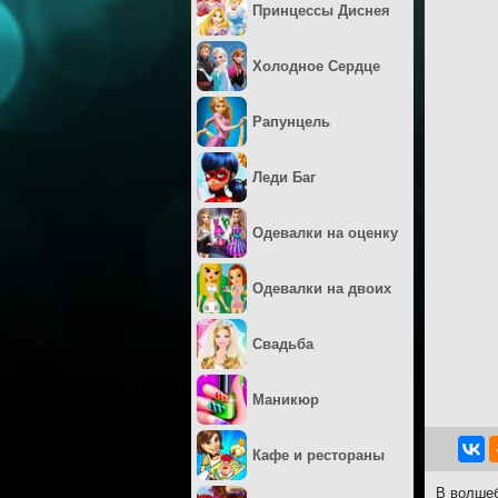
Принцессы Диснея
Холодное Сердце
Рапунцель
Леди Баг
Одевалки на оценку
Одевалки на двоих
Свадьба
Маникюр
Кафе и рестораны
В волшеб