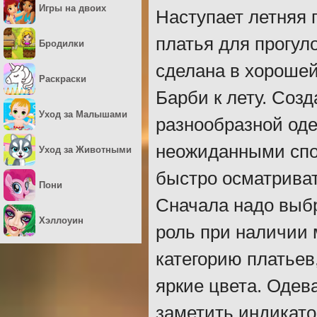
Игры на двоих
Наступает летняя 
платья для прогул
Бродилки
сделана в хорошей
Раскраски
Барби к лету. Соз
Уход за Малышами
разнообразной од
неожиданными спос
Уход за Животными
быстро осматриват
Пони
Сначала надо выбр
Хэллоуин
роль при наличии
категорию платьев
яркие цвета. Одев
заметить индикато