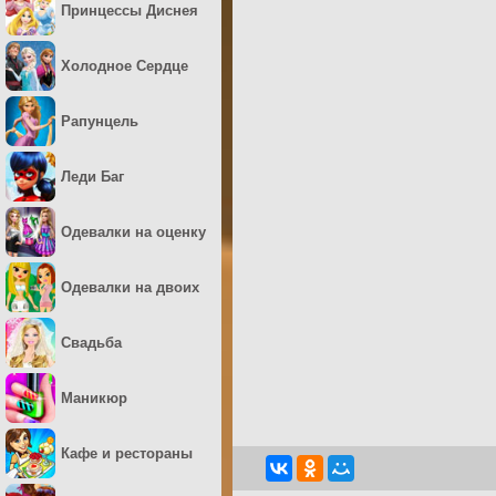
Принцессы Диснея
Холодное Сердце
Рапунцель
Леди Баг
Одевалки на оценку
Одевалки на двоих
Свадьба
Маникюр
Кафе и рестораны