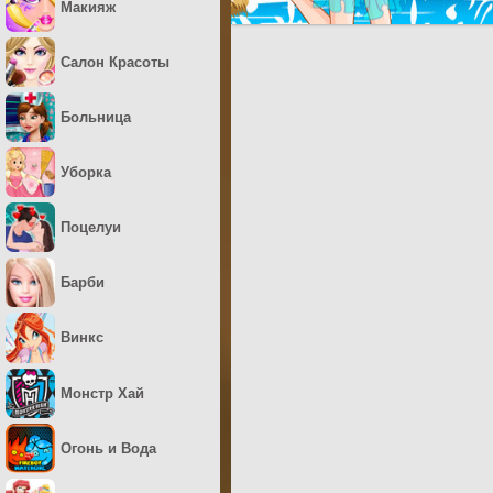
Макияж
Салон Красоты
Больница
Уборка
Поцелуи
Барби
Винкс
Монстр Хай
Огонь и Вода