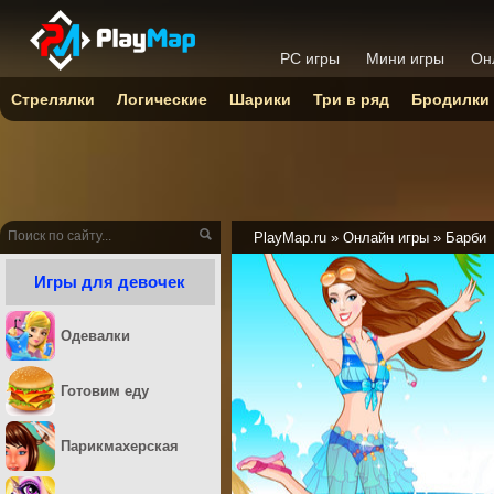
PC игры
Мини игры
Он
Стрелялки
Логические
Шарики
Три в ряд
Бродилки
PlayMap.ru
»
Онлайн игры
»
Барби
Игры для девочек
Одевалки
Готовим еду
Парикмахерская