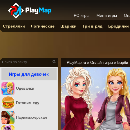
PC игры
Мини игры
Он
Стрелялки
Логические
Шарики
Три в ряд
Бродилки
PlayMap.ru
»
Онлайн игры
»
Барби
Игры для девочек
Одевалки
Готовим еду
Парикмахерская