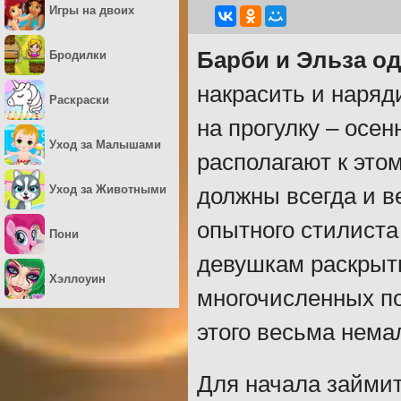
Игры на двоих
Барби и Эльза о
Бродилки
накрасить и наряд
Раскраски
на прогулку – осе
Уход за Малышами
располагают к это
Уход за Животными
должны всегда и в
опытного стилиста
Пони
девушкам раскрыть
Хэллоуин
многочисленных по
этого весьма нема
Для начала займит