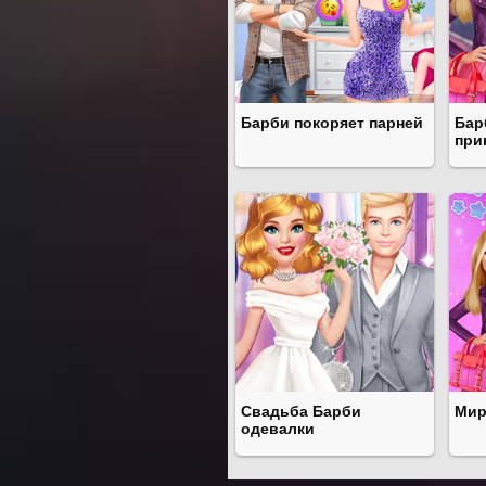
Барби покоряет парней
Бар
при
Свадьба Барби
Мир
одевалки