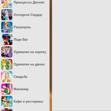
Принцессы Диснея
Холодное Сердце
Рапунцель
Леди Баг
Одевалки на оценку
Одевалки на двоих
Свадьба
Маникюр
Кафе и рестораны