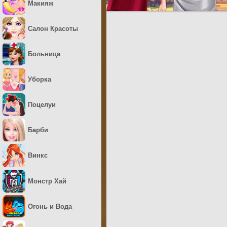
Макияж
Салон Красоты
Больница
Уборка
Поцелуи
Барби
Винкс
Монстр Хай
Огонь и Вода