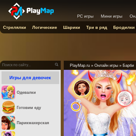
PC игры
Мини игры
Он
Стрелялки
Логические
Шарики
Три в ряд
Бродилки
PlayMap.ru
»
Онлайн игры
»
Барби
Игры для девочек
Одевалки
Готовим еду
Парикмахерская