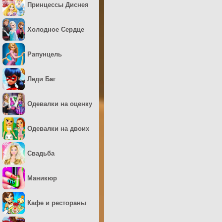
Принцессы Диснея
Холодное Сердце
Рапунцель
Леди Баг
Одевалки на оценку
Одевалки на двоих
Свадьба
Маникюр
Кафе и рестораны