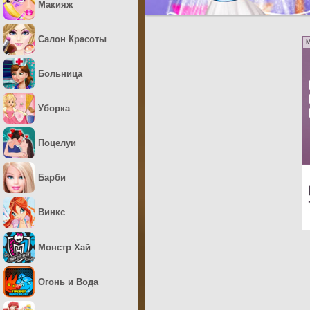
Макияж
Салон Красоты
M
Больница
Уборка
Поцелуи
Барби
Винкс
Монстр Хай
Огонь и Вода