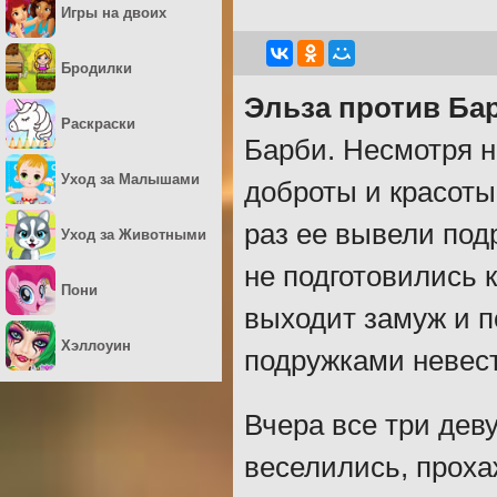
Игры на двоих
Бродилки
Эльза против Ба
Раскраски
Барби. Несмотря н
Уход за Малышами
доброты и красоты,
раз ее вывели под
Уход за Животными
не подготовились 
Пони
выходит замуж и п
Хэллоуин
подружками невес
Вчера все три дев
веселились, проха