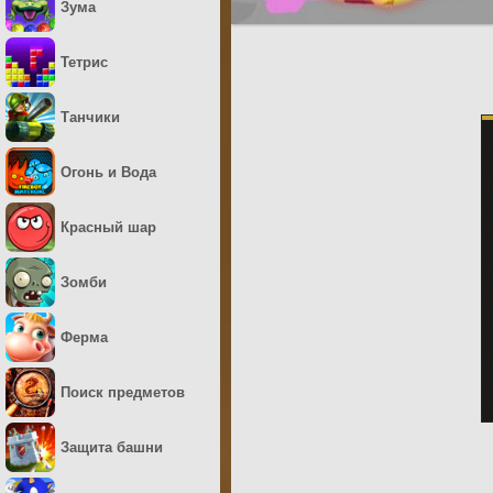
Зума
Тетрис
Танчики
Огонь и Вода
Красный шар
Зомби
Ферма
Поиск предметов
Защита башни