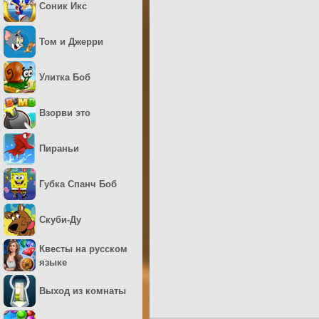
Соник Икс
Том и Джерри
Улитка Боб
Взорви это
Пираньи
Губка Спанч Боб
Скуби-Ду
Квесты на русском
языке
Выход из комнаты