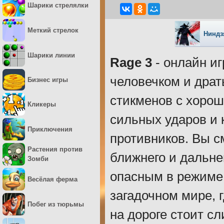
Шарики стрелялки
Меткий стрелок
Ниндз
Шарики линии
Rage 3
- онлайн иг
человечком и драт
Бизнес игры
стикменов с хоро
Кликеры
сильных ударов и 
Приключения
противников. Вы с
Растения против
ближнего и дальне
Зомби
опасным в режиме 
Весёлая ферма
загадочном мире, г
Побег из тюрьмы
на дороге стоит сл