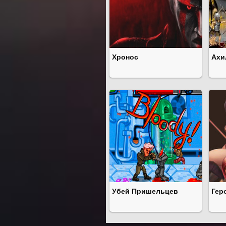
Хронос
Ахи
Убей Пришельцев
Гер