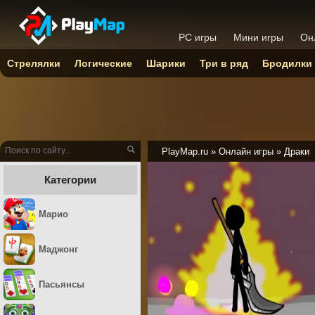
PC игры
Мини игры
Он
Стрелялки
Логические
Шарики
Три в ряд
Бродилки
PlayMap.ru
»
Онлайн игры
»
Драки
Категории
Марио
Маджонг
Пасьянсы