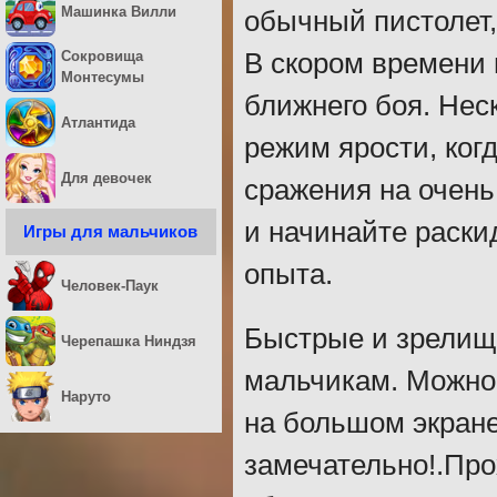
Машинка Вилли
обычный пистолет,
В скором времени 
Сокровища
Монтесумы
ближнего боя. Нес
Атлантида
режим ярости, ког
Для девочек
сражения на очень
и начинайте раски
Игры для мальчиков
опыта.
Человек-Паук
Быстрые и зрелищ
Черепашка Ниндзя
мальчикам. Можно 
Наруто
на большом экран
замечательно!.Пр