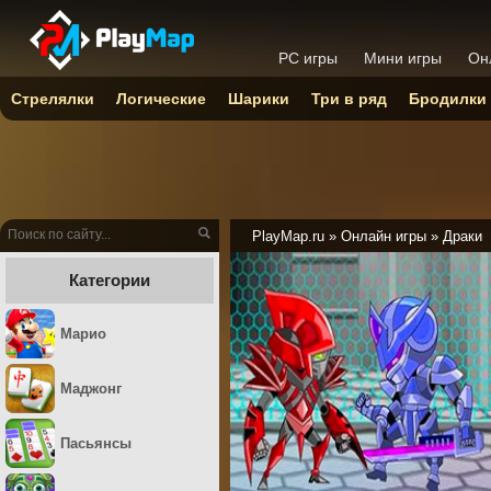
PC игры
Мини игры
Он
Стрелялки
Логические
Шарики
Три в ряд
Бродилки
PlayMap.ru
»
Онлайн игры
»
Драки
Категории
Марио
Маджонг
Пасьянсы