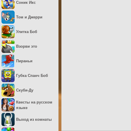
Соник Икс
Том и Джерри
Улитка Боб
Взорви это
Пираньи
Губка Спанч Боб
Скуби-Ду
Квесты на русском
языке
Выход из комнаты