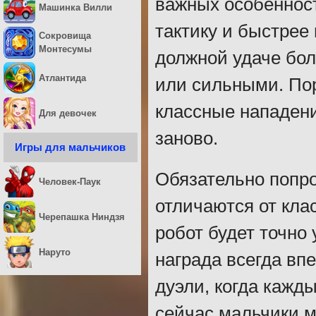
важных особеннос
Машинка Вилли
тактику и быстрее
Сокровища
Монтесумы
должной удаче бол
Атлантида
или сильными. Пор
классные нападени
Для девочек
заново.
Игры для мальчиков
Обязательно попр
Человек-Паук
отличаются от кла
Черепашка Ниндзя
робот будет точно 
Наруто
награда всегда вп
дуэли, когда кажд
сейчас мальчики м