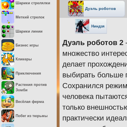
Шарики стрелялки
Дуэль роботов
Меткий стрелок
Ниндзя
Шарики линии
Дуэль роботов 2
-
Бизнес игры
множество интере
Кликеры
делает прохождени
выбирать больше г
Приключения
Сохранился режим 
Растения против
Зомби
человека пытаются
Весёлая ферма
только внешностью
Побег из тюрьмы
практически идеал