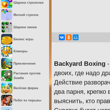
Шарики стрелялки
Меткий стрелок
Шарики линии
Бизнес игры
Кликеры
Backyard Boxing
-
Приключения
двоих, где надо д
Растения против
Зомби
Действие разворач
Весёлая ферма
два парня, крепко
выяснить, кто пра
Побег из тюрьмы