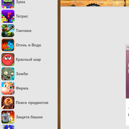
Зума
Тетрис
Танчики
Огонь и Вода
M
Красный шар
Зомби
Ферма
Поиск предметов
Защита башни