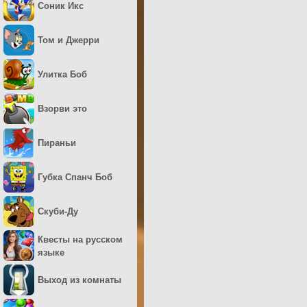
Соник Икс
Том и Джерри
Улитка Боб
Взорви это
Пираньи
Губка Спанч Боб
Скуби-Ду
Квесты на русском
языке
Выход из комнаты