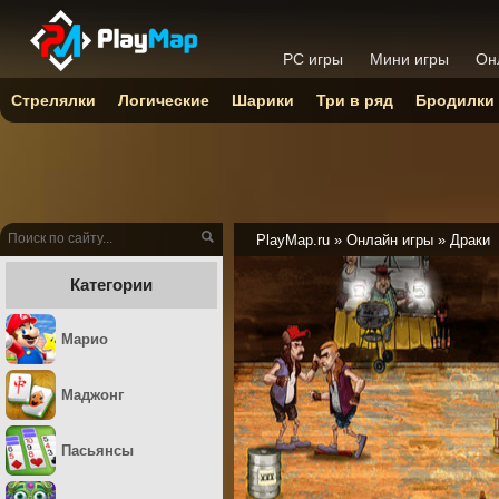
PC игры
Мини игры
Он
Стрелялки
Логические
Шарики
Три в ряд
Бродилки
PlayMap.ru
»
Онлайн игры
»
Драки
Категории
Марио
Маджонг
Пасьянсы