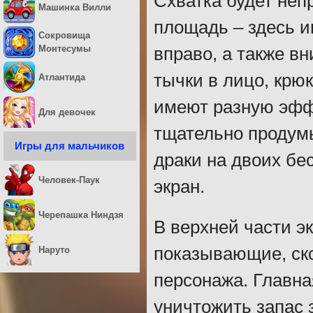
Схватка будет неп
Машинка Вилли
площадь – здесь и
Сокровища
Монтесумы
вправо, а также в
тычки в лицо, крюк
Атлантида
имеют разную эффе
Для девочек
тщательно продумы
Игры для мальчиков
драки на двоих бе
Человек-Паук
экран.
Черепашка Ниндзя
В верхней части э
показывающие, ско
Наруто
персонажа. Главна
уничтожить запас з