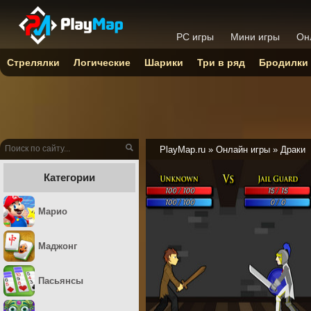
PC игры
Мини игры
Он
Стрелялки
Логические
Шарики
Три в ряд
Бродилки
PlayMap.ru
»
Онлайн игры
»
Драки
Категории
Марио
Маджонг
Пасьянсы