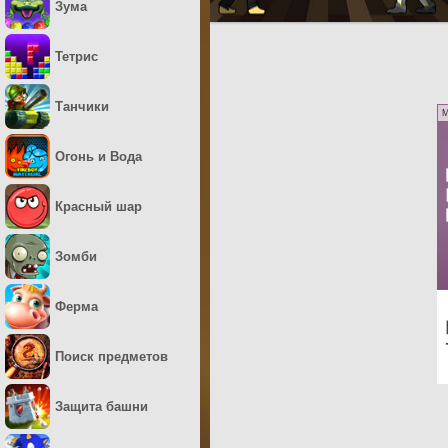
Зума
Тетрис
Танчики
M
Огонь и Вода
Красный шар
Зомби
Ферма
Поиск предметов
Защита башни