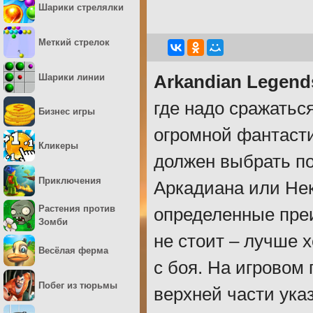
Шарики стрелялки
Меткий стрелок
Шарики линии
Arkandian Legend
где надо сражатьс
Бизнес игры
огромной фантасти
Кликеры
должен выбрать по
Приключения
Аркадиана или Нек
Растения против
определенные пре
Зомби
не стоит – лучше 
Весёлая ферма
с боя. На игровом
Побег из тюрьмы
верхней части указ