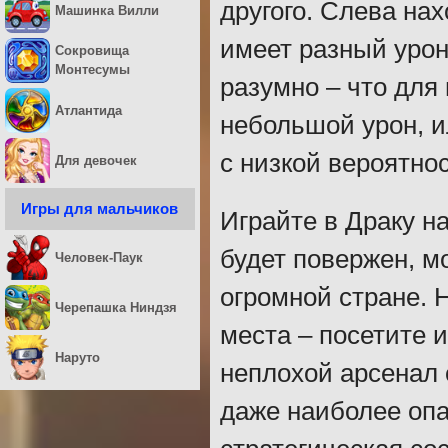
другого. Слева на
Машинка Вилли
имеет разный урон
Сокровища
Монтесумы
разумно – что для
Атлантида
небольшой урон, и
с низкой вероятно
Для девочек
Игры для мальчиков
Играйте в Драку на
будет повержен, м
Человек-Паук
огромной стране. 
Черепашка Ниндзя
места – посетите 
Наруто
неплохой арсенал 
даже наиболее опа