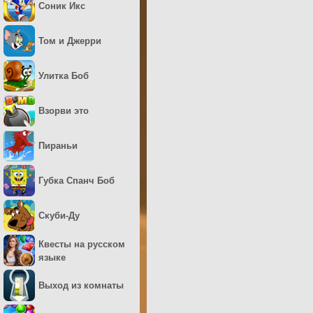
Соник Икс
Том и Джерри
Улитка Боб
Взорви это
Пираньи
Губка Спанч Боб
Скуби-Ду
Квесты на русском
языке
Выход из комнаты