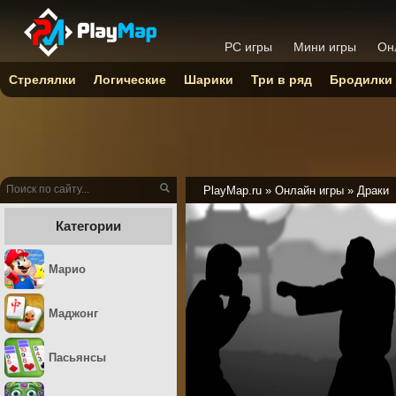
PC игры
Мини игры
Он
Стрелялки
Логические
Шарики
Три в ряд
Бродилки
PlayMap.ru
»
Онлайн игры
»
Драки
Категории
Марио
Маджонг
Пасьянсы