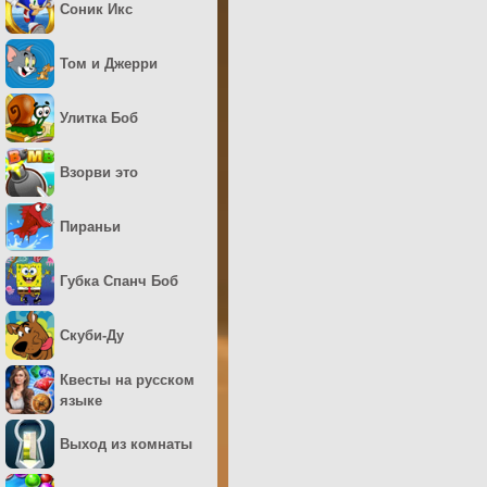
Соник Икс
Том и Джерри
Улитка Боб
Взорви это
Пираньи
Губка Спанч Боб
Скуби-Ду
Квесты на русском
языке
Выход из комнаты