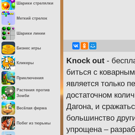
Шарики стрелялки
Меткий стрелок
Шарики линии
Бизнес игры
Knock out
- беспл
Кликеры
биться с коварным
Приключения
является только п
Растения против
достаточном колич
Зомби
Дагона, и сражатьс
Весёлая ферма
большинство друг
Побег из тюрьмы
упрощена – разраб