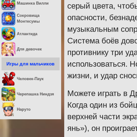
Машинка Вилли
серый цвета, чтоб
опасности, безнад
Сокровища
Монтесумы
музыкальным сопр
Атлантида
Система боёв дово
Для девочек
противнику три уд
использоваться. Н
Игры для мальчиков
жизни, и удар снос
Человек-Паук
Можете играть в Д
Черепашка Ниндзя
Когда один из бой
Наруто
верхней части экра
янь»), он проиграе