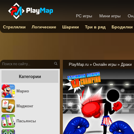
PC игры
Мини игры
Он
Стрелялки
Логические
Шарики
Три в ряд
Бродилки
PlayMap.ru
»
Онлайн игры
»
Драки
Категории
Марио
Маджонг
Пасьянсы