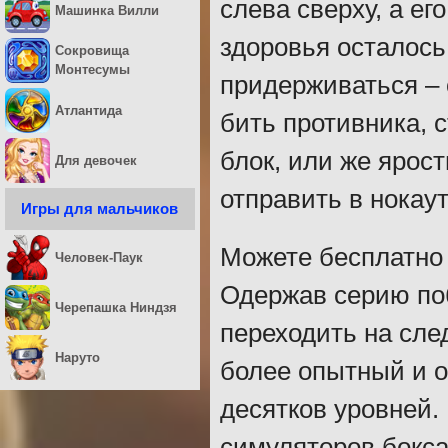
слева сверху, а ег
Машинка Вилли
здоровья осталось
Сокровища
Монтесумы
придерживаться – 
Атлантида
бить противника, 
блок, или же ярост
Для девочек
отправить в нокаут
Игры для мальчиков
Можете бесплатно 
Человек-Паук
Одержав серию поб
Черепашка Ниндзя
переходить на сле
Наруто
более опытный и о
десятков уровней.
симуляторов бокса 