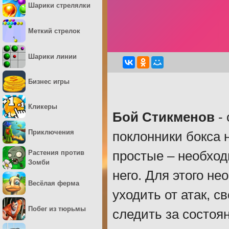
Шарики стрелялки
Меткий стрелок
Шарики линии
Бизнес игры
Кликеры
Бой Стикменов
- 
Приключения
поклонники бокса 
простые – необход
Растения против
Зомби
него. Для этого не
Весёлая ферма
уходить от атак, 
Побег из тюрьмы
следить за состоя