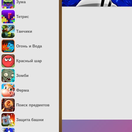
Зума
Тетрис
Танчики
Огонь и Вода
Красный шар
Зомби
Ферма
Поиск предметов
Защита башни