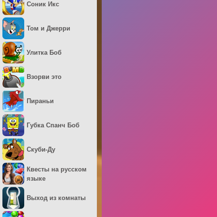
Соник Икс
Том и Джерри
Улитка Боб
Взорви это
Пираньи
Губка Спанч Боб
Скуби-Ду
Квесты на русском
языке
Выход из комнаты