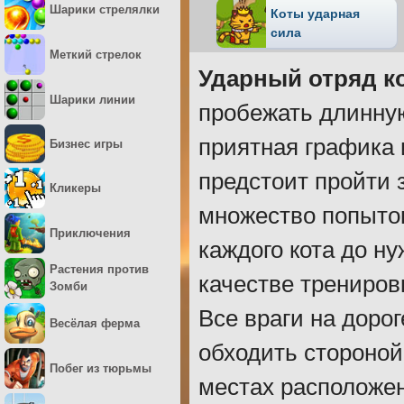
Шарики стрелялки
Коты ударная
сила
Меткий стрелок
Ударный отряд ко
Шарики линии
пробежать длинну
приятная графика 
Бизнес игры
предстоит пройти 
Кликеры
множество попыток
Приключения
каждого кота до н
Растения против
качестве трениров
Зомби
Все враги на дорог
Весёлая ферма
обходить стороной
Побег из тюрьмы
местах расположе