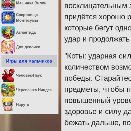
Машинка Вилли
восклицательным з
придётся хорошо ре
Сокровища
Монтесумы
которые бегут одн
Атлантида
удар и продолжать 
Для девочек
"Коты: ударная си
Игры для мальчиков
количеством возмо
Человек-Паук
победы. Старайтес
предметы, чтобы п
Черепашка Ниндзя
повышенный урове
Наруто
здоровье и силу д
бежать дальше, по