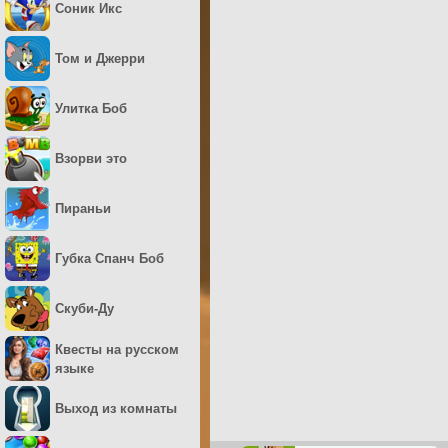
Соник Икс
Том и Джерри
Улитка Боб
Взорви это
Пираньи
Губка Спанч Боб
Скуби-Ду
Квесты на русском
языке
Выход из комнаты