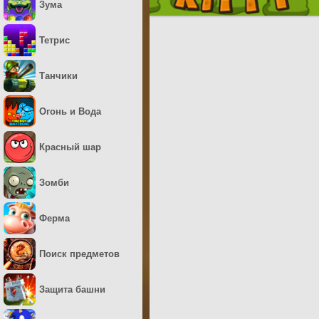
Зума
Тетрис
Танчики
Огонь и Вода
Красный шар
Зомби
Ферма
Поиск предметов
Защита башни