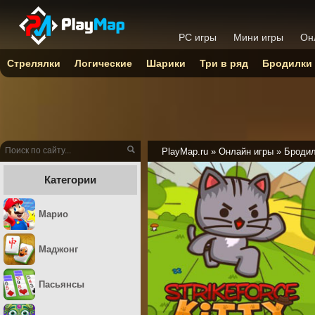
PC игры
Мини игры
Он
Стрелялки
Логические
Шарики
Три в ряд
Бродилки
PlayMap.ru
»
Онлайн игры
»
Броди
Категории
Марио
Маджонг
Пасьянсы