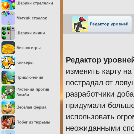
Шарики стрелялки
Меткий стрелок
Редактор уровней
Шарики линии
Бизнес игры
Редактор уровней
Кликеры
изменить карту на
Приключения
пострадал от лову
Растения против
разработчики доб
Зомби
придумали больше
Весёлая ферма
использовать огр
Побег из тюрьмы
неожиданными спо