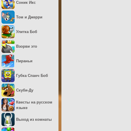
Соник Икс
Том и Джерри
Улитка Боб
Взорви это
Пираньи
Губка Спанч Боб
Скуби-Ду
Квесты на русском
языке
Выход из комнаты