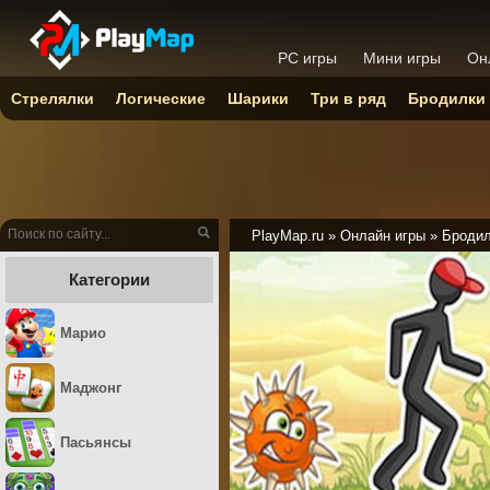
PC игры
Мини игры
Он
Стрелялки
Логические
Шарики
Три в ряд
Бродилки
PlayMap.ru
»
Онлайн игры
»
Броди
Категории
Марио
Маджонг
Пасьянсы