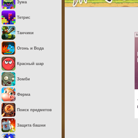
Зума
Тетрис
Танчики
M
Огонь и Вода
Красный шар
Зомби
Ферма
Поиск предметов
Защита башни