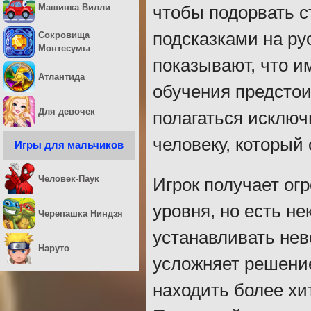
Машинка Вилли
чтобы подорвать с
подсказками на ру
Сокровища
Монтесумы
показывают, что и
Атлантида
обучения предстоит
Для девочек
полагаться исключ
человеку, который
Игры для мальчиков
Человек-Паук
Игрок получает ог
уровня, но есть н
Черепашка Ниндзя
устанавливать не
Наруто
усложняет решение
находить более хи