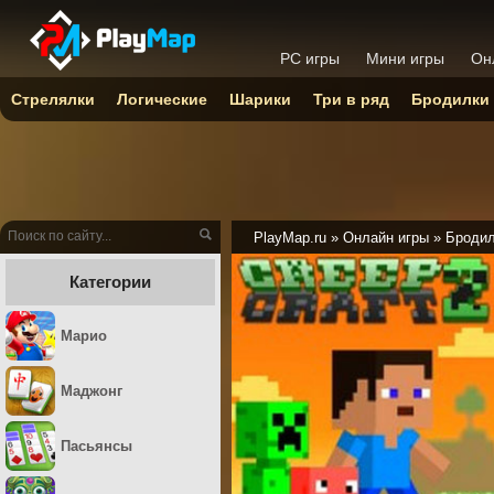
PC игры
Мини игры
Он
Стрелялки
Логические
Шарики
Три в ряд
Бродилки
PlayMap.ru
»
Онлайн игры
»
Броди
Категории
Марио
Маджонг
Пасьянсы