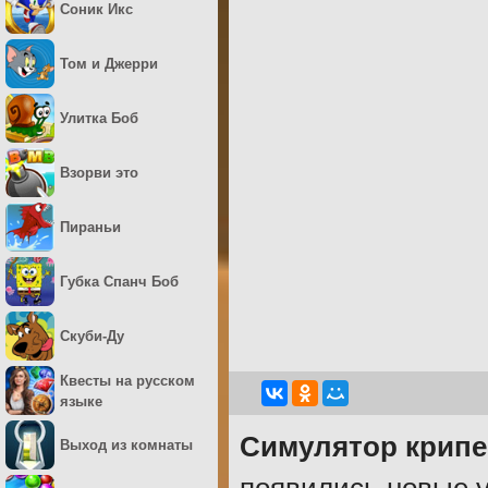
Соник Икс
Том и Джерри
Улитка Боб
Взорви это
Пираньи
Губка Спанч Боб
Скуби-Ду
Квесты на русском
языке
Симулятор крипе
Выход из комнаты