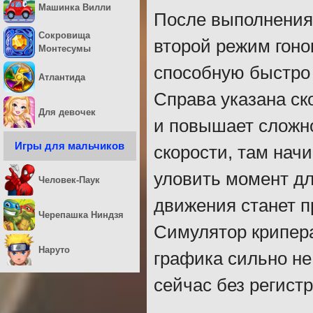
Машинка Вилли
После выполнения
Сокровища
второй режим гоно
Монтесумы
способную быстро 
Атлантида
Справа указана ск
Для девочек
и повышает сложно
Игры для мальчиков
скорости, там нач
уловить момент дл
Человек-Паук
движения станет п
Черепашка Ниндзя
Симулятор крипера
Наруто
графика сильно не
сейчас без регист