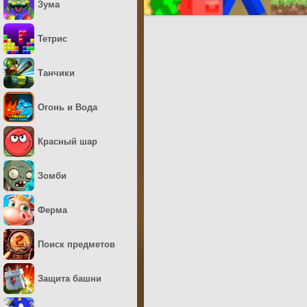
Зума
Тетрис
Танчики
Огонь и Вода
Красный шар
Зомби
Ферма
Поиск предметов
Защита башни