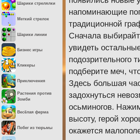
появились новые у
Шарики стрелялки
напоминающие поп
Меткий стрелок
традиционной граф
Сначала выбирайт
Шарики линии
увидеть остальны
Бизнес игры
подозрительного т
Кликеры
подберите меч, чт
Приключения
Здесь большая час
задохнуться невоз
Растения против
Зомби
осьминогов. Нажим
Весёлая ферма
высоту, герой хор
Побег из тюрьмы
окажется малополе