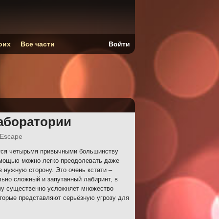
оих
Все части
Войти
лаборатории
r Escape
тся четырьмя привычными большинству
омощью можно легко преодолевать даже
нужную сторону. Это очень кстати –
ьно сложный и запутанный лабиринт, в
ачу существенно усложняет множество
оторые представляют серьёзную угрозу для