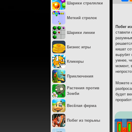
Шарики стрелялки
Меткий стрелок
Побег и
ставили 
Шарики линии
разумным
решается
Бизнес игры
кишат со
вырубят 
умнее, ч
Кликеры
момент, 
непросто
Приключения
Можете и
Растения против
разброса
Зомби
будет ве
проработ
Весёлая ферма
Побег из тюрьмы