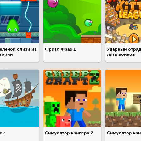
зелёной слизи из
Фризл Фраз 1
Ударный отряд 
тории
лига воинов
ик
Симулятор крипера 2
Симулятор кри