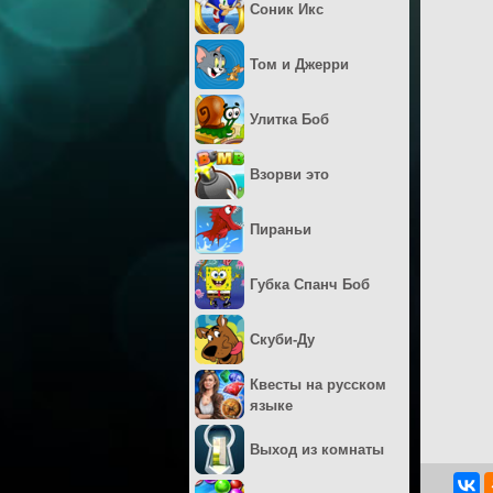
Соник Икс
Том и Джерри
Улитка Боб
Взорви это
Пираньи
Губка Спанч Боб
Скуби-Ду
Квесты на русском
языке
Выход из комнаты