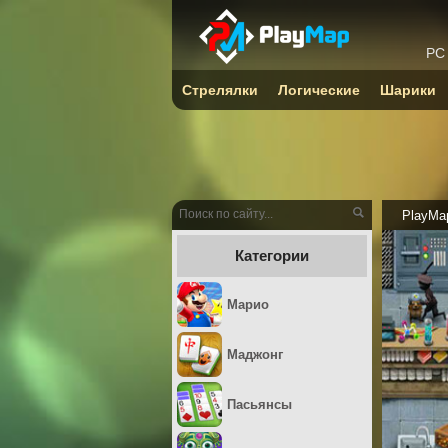
PC
Стрелялки
Логические
Шарики
PlayMa
Категории
Марио
Маджонг
Пасьянсы