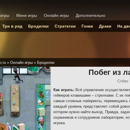
 игры
Мини игры
Онлайн игры
Дополнительно
Три в ряд
Бродилки
Стратегии
Гонки
Драки
На дв
p.ru
»
Онлайн игры
»
Бродилки
Побег из 
Critte
Как играть:
Всё управление осуществляе
геймеров клавишами – стрелками. С их п
самые сложные лабиринты, перемещаясь в 
каждый уровень представляет собой довол
котором нужно найти выход. Правда, зад
охранников и сотрудников лаборатории, к
игрока.