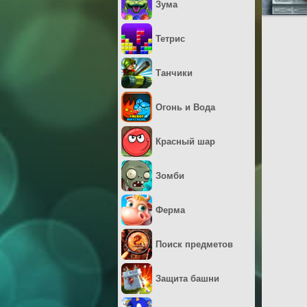
Зума
Тетрис
Танчики
Огонь и Вода
Красный шар
Зомби
Ферма
Поиск предметов
Защита башни