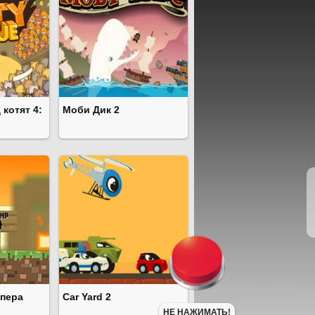
котят 4:
Моби Дик 2
пера
Car Yard 2
НЕ НАЖИМАТЬ!