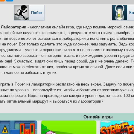
Побег
Кв
з Лаборатории
- бесплатная онлайн игра, где надо помочь морской свин
сложнейшие научные эксперименты, в результате чего грызун приобрел 
, он вовсе не хочет оставаться в лаборатории и исполнять роль обычно
 на побег. Вот только сделать это куда сложнее, чем задумать. Ведь к
трудниками – ученые и охранники ни за что не позволят отважному грыз
несчастного зверька – он потеряет жизнь и прохождение уровня придетс
ем они! К счастью, видят они лишь перед собой, да и не очень далеко.
вполне можно сбежать от них, пробегая прямо за спиной. Даже если они 
 – главное не забежать в тупик.
грать в Побег из лаборатории бесплатно на весь экран. Задачу по побе
нные по уровню – используйте их, чтобы избавиться от жестоких ученых
сьма непросто. Ведь на прохождение каждого уровня дается всего 100 с
ать оптимальный маршрут и выбраться из лаборатории?
Онлайн игры