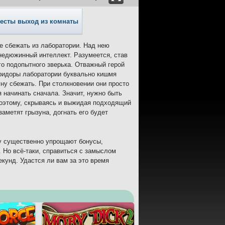
есты выход из комнаты
ке сбежать из лаборатории. Над нею
недюжинный интеллект. Разумеется, став
го подопытного зверька. Отважный герой
оридоры лаборатории буквально кишмя
уну сбежать. При столкновении они просто
я начинать сначала. Значит, нужно быть
 Поэтому, скрываясь и выжидая подходящий
заметят грызуна, догнать его будет
гу существенно упрощают бонусы,
. Но всё-таки, справиться с замыслом
екунд. Удастся ли вам за это время