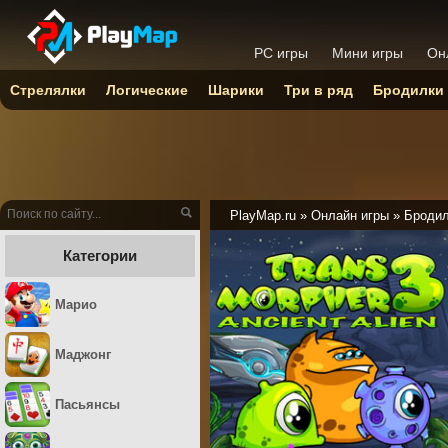
PC игры
Мини игры
Он
Стрелялки
Логические
Шарики
Три в ряд
Бродилки
PlayMap.ru
»
Онлайн игры
»
Броди
Категории
Марио
Маджонг
Пасьянсы