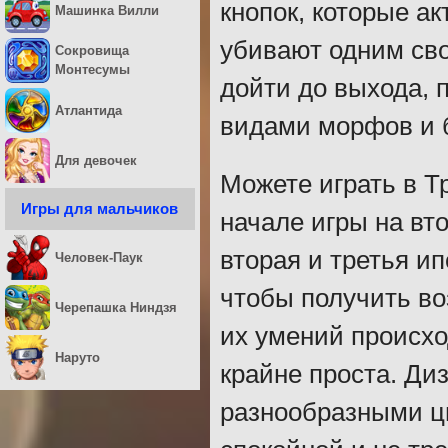
кнопок, которые а
Машинка Вилли
убивают одним сво
Сокровища
Монтесумы
дойти до выхода, 
Атлантида
видами морфов и 
Для девочек
Можете играть в Т
Игры для мальчиков
начале игры на вт
вторая и третья и
Человек-Паук
чтобы получить во
Черепашка Ниндзя
их умений происхо
Наруто
крайне проста. Ди
разнообразными цв