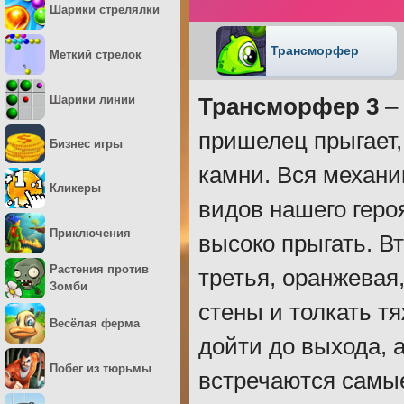
Шарики стрелялки
Трансморфер
Меткий стрелок
Шарики линии
Трансморфер 3
– 
пришелец прыгает, 
Бизнес игры
камни. Вся механи
Кликеры
видов нашего геро
Приключения
высоко прыгать. Вт
Растения против
третья, оранжевая
Зомби
стены и толкать т
Весёлая ферма
дойти до выхода, а
Побег из тюрьмы
встречаются самые