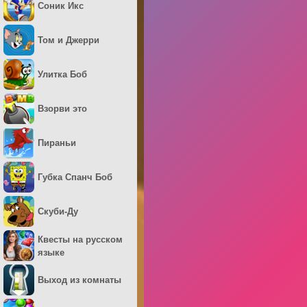
Соник Икс
Том и Джерри
Улитка Боб
Взорви это
Пираньи
Губка Спанч Боб
Скуби-Ду
Квесты на русском
языке
Выход из комнаты