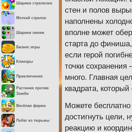
Шарики стрелялки
стен и полов выр
Меткий стрелок
наполнены холодно
вполне может обер
Шарики линии
старта до финиша,
Бизнес игры
если герой погибне
Кликеры
точки сохранения 
много. Главная цел
Приключения
квадрата, который
Растения против
Зомби
Можете бесплатно 
Весёлая ферма
достигнуть цели, 
Побег из тюрьмы
реакцию и коорди