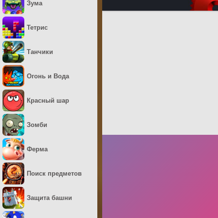
Зума
Тетрис
Танчики
Огонь и Вода
Красный шар
Зомби
Ферма
Поиск предметов
Защита башни