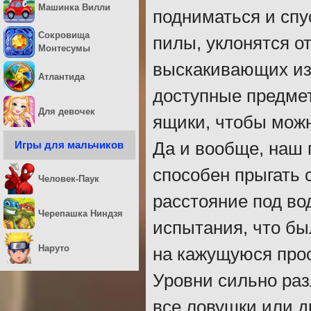
Машинка Вилли
подниматься и спу
Сокровища
пилы, уклонятся о
Монтесумы
выскакивающих из 
Атлантида
доступные предмет
Для девочек
ящики, чтобы можн
Игры для мальчиков
Да и вообще, наш 
способен прыгать 
Человек-Паук
расстояние под во
Черепашка Ниндзя
испытания, что бы
Наруто
на кажущуюся прост
Уровни сильно раз
все ловушки или д