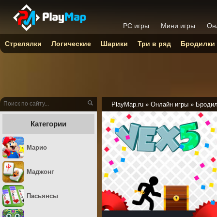
PC игры
Мини игры
Он
Стрелялки
Логические
Шарики
Три в ряд
Бродилки
PlayMap.ru
»
Онлайн игры
»
Броди
Категории
Марио
Маджонг
Пасьянсы