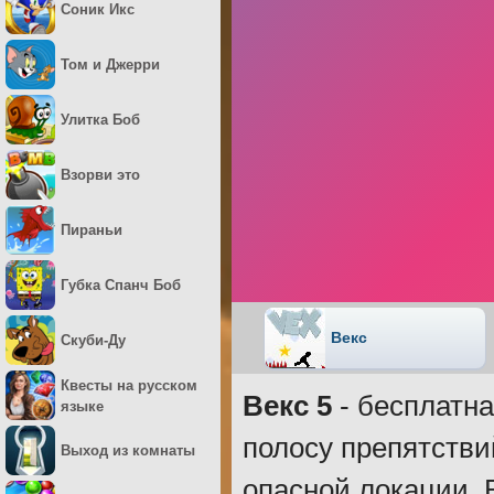
Соник Икс
Том и Джерри
Улитка Боб
Взорви это
Пираньи
Губка Спанч Боб
Векс
Скуби-Ду
Квесты на русском
Векс 5
- бесплатна
языке
полосу препятстви
Выход из комнаты
опасной локации. 