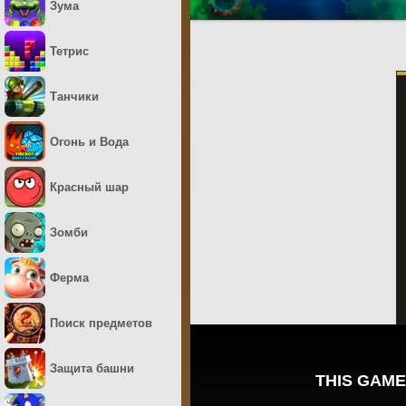
Зума
Тетрис
Танчики
Огонь и Вода
Красный шар
Зомби
Ферма
Поиск предметов
Защита башни