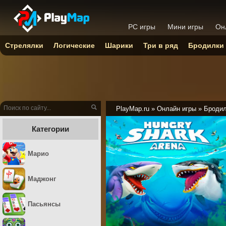
PC игры
Мини игры
Он
Стрелялки
Логические
Шарики
Три в ряд
Бродилки
PlayMap.ru
»
Онлайн игры
»
Броди
Категории
Марио
Маджонг
Пасьянсы