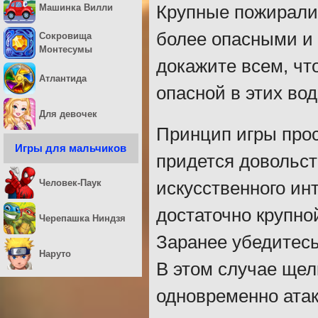
Машинка Вилли
Крупные пожирали 
более опасными и 
Сокровища
Монтесумы
докажите всем, чт
Атлантида
опасной в этих вод
Для девочек
Принцип игры прос
Игры для мальчиков
придется довольс
Человек-Паук
искусственного инт
достаточно крупной
Черепашка Ниндзя
Заранее убедитесь
Наруто
В этом случае щел
одновременно атак