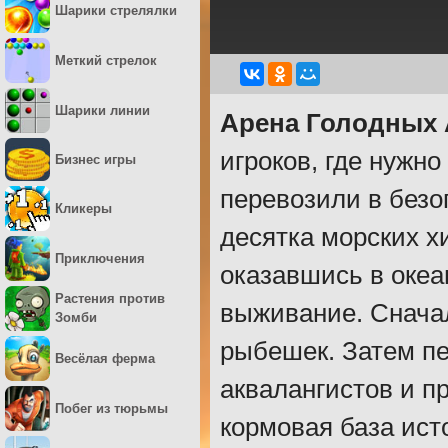
Шарики стрелялки
Меткий стрелок
Шарики линии
Арена Голодных 
игроков, где нужн
Бизнес игры
перевозили в безо
Кликеры
десятка морских х
Приключения
оказавшись в океа
Растения против
выживание. Снача
Зомби
рыбешек. Затем п
Весёлая ферма
аквалангистов и п
Побег из тюрьмы
кормовая база ист