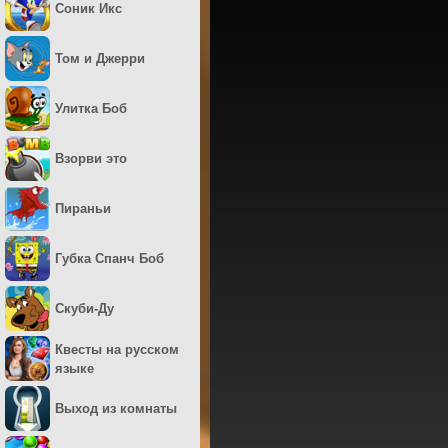
Соник Икс
Том и Джерри
Улитка Боб
Взорви это
Пираньи
Губка Спанч Боб
Скуби-Ду
Квесты на русском
языке
Выход из комнаты