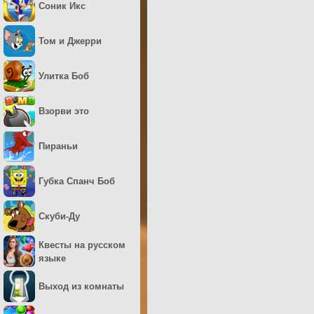
Соник Икс
Том и Джерри
Улитка Боб
Взорви это
Пираньи
Губка Спанч Боб
Скуби-Ду
Квесты на русском
языке
Выход из комнаты