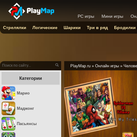
PC игры
Мини игры
Он
Стрелялки
Логические
Шарики
Три в ряд
Бродилки
PlayMap.ru
»
Онлайн игры
»
Челове
Категории
Марио
Маджонг
Пасьянсы