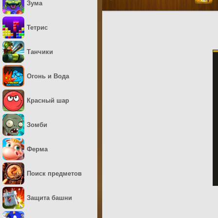
Зума
Тетрис
Танчики
Огонь и Вода
Красный шар
Зомби
Ферма
Поиск предметов
Защита башни