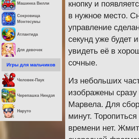
кнопку и появляетс
Машинка Вилли
в нужное место. С
Сокровища
Монтесумы
управление сделан
Атлантида
секунд уже будет 
увидеть её в хорош
Для девочек
сочные.
Игры для мальчиков
Из небольших част
Человек-Паук
изображены сразу
Черепашка Ниндзя
Марвела. Для сбор
Наруто
минут. Торопиться
времени нет. Жмите