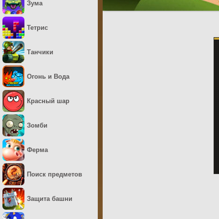
Зума
Тетрис
Танчики
Огонь и Вода
Красный шар
Зомби
Ферма
Поиск предметов
Защита башни