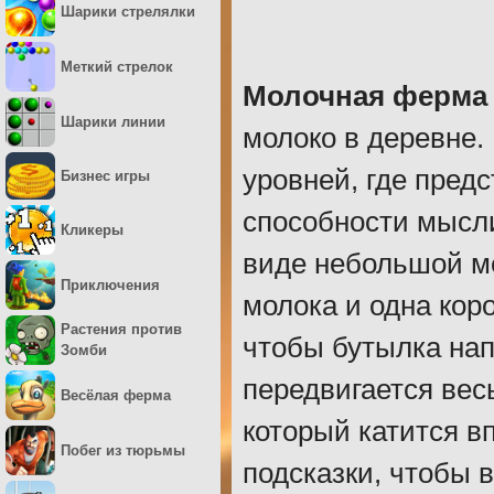
Шарики стрелялки
Меткий стрелок
Молочная ферма
Шарики линии
молоко в деревне.
уровней, где пред
Бизнес игры
способности мысли
Кликеры
виде небольшой ме
Приключения
молока и одна кор
Растения против
чтобы бутылка на
Зомби
передвигается вес
Весёлая ферма
который катится в
Побег из тюрьмы
подсказки, чтобы 