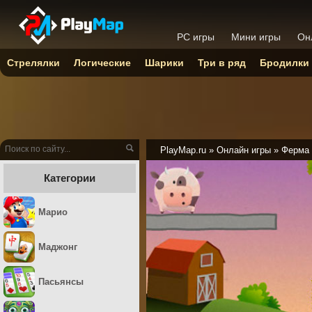
PC игры
Мини игры
Он
Стрелялки
Логические
Шарики
Три в ряд
Бродилки
PlayMap.ru
»
Онлайн игры
»
Ферма
Категории
Марио
Маджонг
Пасьянсы