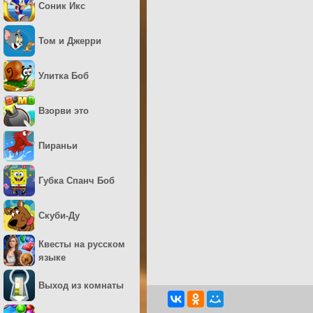
Соник Икс
Том и Джерри
Улитка Боб
Взорви это
Пираньи
Губка Спанч Боб
Скуби-Ду
Квесты на русском
языке
Выход из комнаты