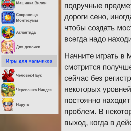
Машинка Вилли
подручные предмет
дороги сено, иног
Сокровища
Монтесумы
чтобы создать мос
Атлантида
всегда надо наход
Для девочек
Начните играть в 
Игры для мальчиков
смотрится получше
Человек-Паук
сейчас без регис
некоторых уровней
Черепашка Ниндзя
постоянно находи
Наруто
проблем. В некото
выход, когда в де