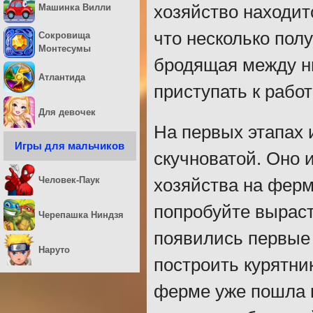
Машинка Вилли
хозяйство находит
что несколько пол
Сокровища
Монтесумы
бродящая между н
Атлантида
приступать к работ
Для девочек
На первых этапах 
Игры для мальчиков
скучноватой. Оно 
Человек-Паук
хозяйства на ферм
попробуйте выраст
Черепашка Ниндзя
появились первые 
Наруто
построить курятник
ферме уже пошла в