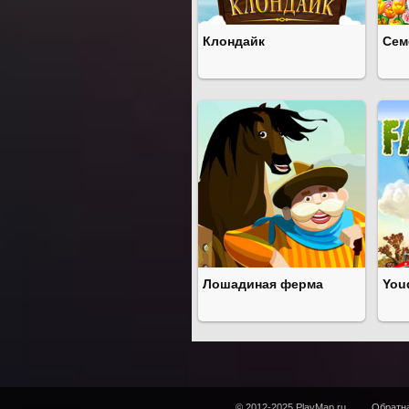
Клондайк
Сем
Лошадиная ферма
You
© 2012-2025 PlayMap.ru
Обратна