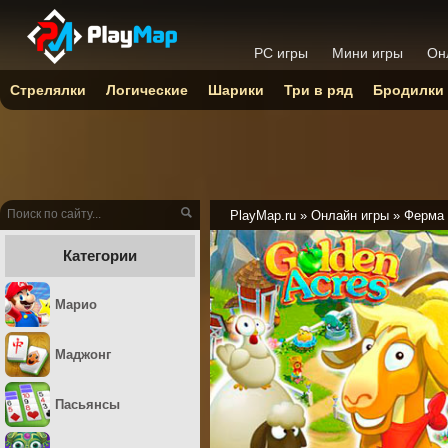
PC игры
Мини игры
Он
Стрелялки
Логические
Шарики
Три в ряд
Бродилки
PlayMap.ru
»
Онлайн игры
»
Ферма
Категории
Марио
Маджонг
Пасьянсы