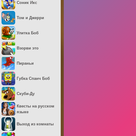
Соник Икс
Том и Джерри
Улитка Боб
Взорви это
Пираньи
Губка Спанч Боб
Скуби-Ду
Квесты на русском
языке
Выход из комнаты