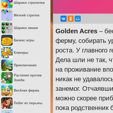
Шарики стрелялки
Меткий стрелок
Шарики линии
Golden Acres
– бе
ферму, собирать у
Бизнес игры
роста. У главного
Кликеры
Дела шли не так, 
Приключения
на проживание впо
Растения против
никак не удавалос
Зомби
занемог. Отчаявши
Весёлая ферма
можно скорее приб
Побег из тюрьмы
пока родственник 