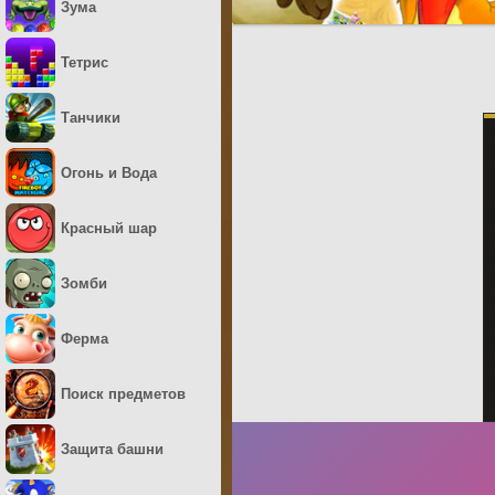
Зума
Тетрис
Танчики
Огонь и Вода
Красный шар
Зомби
Ферма
Поиск предметов
Защита башни