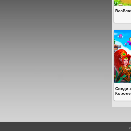
Весёла
Соедин
Короле
©