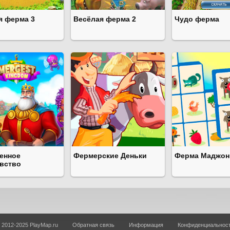
я ферма 3
Весёлая ферма 2
Чудо ферма
енное
Фермерские Деньки
Ферма Маджон
вство
 2012-2025 PlayMap.ru
Обратная связь
Информация
Конфиденциальнос