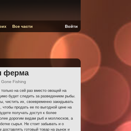
оих
Все части
Войти
я ферма
 Gone Fishing
только на сей раз вместо овощей на
димо будет следить за разведением рыбы.
ы, чистить их, своевременно закидывать
, чтобы продать ее по выгодной цене на
удете получать доступ к более
олее дорогим видам рыб и моллюсков, а
ботке сырья. Не стоит забывать и о
м доставлять готовый товар на рынок и