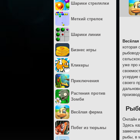
Шарики стрелялки
Меткий стрелок
Шарики линии
Весёлая
которая 
Бизнес игры
рыбоводч
сельскох
уже про 
Кликеры
своемост
усердие 
Приключения
своего п
дальнови
Растения против
производ
Зомби
Рыб
Весёлая ферма
Онлайн и
Здесь ка
Побег из тюрьмы
замечате
рыбы, в 