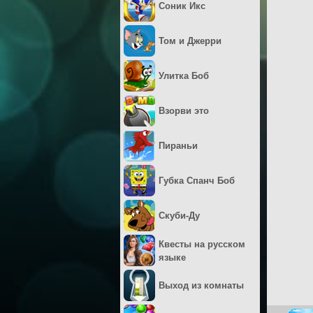
Соник Икс
Том и Джерри
Улитка Боб
Взорви это
Пираньи
Губка Спанч Боб
Скуби-Ду
Квесты на русском
языке
Выход из комнаты