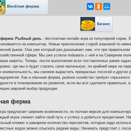
Весёлая ферма
Бизнес
 ферма: Рыбный день
- бесплатная онлайн игра из популярной серии. 
скачивается на компьютер. Новые приключения старой знакомой по имен
еский рынок. Она уже который раз доказывает нам, что при правильно
озяйственной сфере. Мы уже успели побывать с ней и на Северном полю
наши широты. Теперь, после выполнения всех поставленных ранее задач
ровке, где мы и будет строить свою маленькую, по крайней мере на пе
и внимательность, мы сможем вырастить прекрасных лососей и других р
редприятия. Как и обычная ферма, рыбное хозяйство требует серьезного
дности в планировании ее развития, если вы все сделаете правильно, в
ящее широкий выбор продукции.
ная ферма
гра предлагает широкие возможности, но полная версия для компьютера
ждый игрок сможет найти свой путь к успеху и добиться процветания. На
льный климат и шикарное количество перспектив, которые надо использ
местных водах можно отыскать редкие виды. Начинать предстоит с лосос