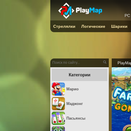
PC
Стрелялки
Логические
Шарики
PlayMa
Категории
Марио
Маджонг
Пасьянсы