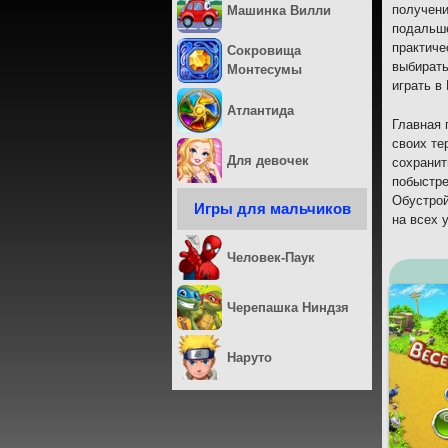
получени
Машинка Вилли
подальше
практиче
Сокровища
выбирать
Монтесумы
играть в
Атлантида
Главная 
своих те
Для девочек
сохранит
побыстре
Обустрой
Игры для мальчиков
на всех 
Человек-Паук
Черепашка Ниндзя
Наруто