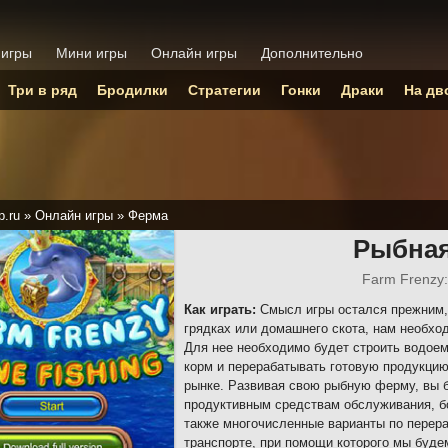
 игры
Мини игры
Онлайн игры
Дополнительно
Три в ряд
Бродилки
Стратегии
Гонки
Драки
На дв
p.ru
»
Онлайн игры
»
Ферма
Рыбна
Farm Frenzy:
Как играть:
Смысл игры остался прежним, 
грядках или домашнего скота, нам необхо
Для нее необходимо будет строить водоем
корм и перерабатывать готовую продукцию
рынке. Развивая свою рыбную ферму, вы б
продуктивным средствам обслуживания, б
также многочисленные варианты по перера
транспорте, при помощи которого мы буде