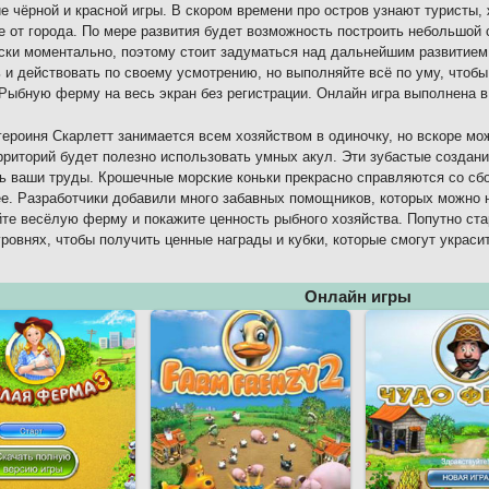
е чёрной и красной игры. В скором времени про остров узнают турист
 от города. По мере развития будет возможность построить небольшой 
ски моментально, поэтому стоит задуматься над дальнейшим развитие
 и действовать по своему усмотрению, но выполняйте всё по уму, чтоб
 Рыбную ферму на весь экран без регистрации. Онлайн игра выполнена в
героиня Скарлетт занимается всем хозяйством в одиночку, но вскоре м
рриторий будет полезно использовать умных акул. Эти зубастые создан
ь ваши труды. Крошечные морские коньки прекрасно справляются со сбо
е. Разработчики добавили много забавных помощников, которых можно н
те весёлую ферму и покажите ценность рыбного хозяйства. Попутно ст
уровнях, чтобы получить ценные награды и кубки, которые смогут украси
Онлайн игры