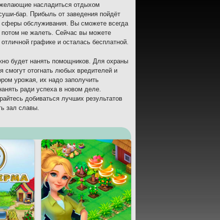
ы, желающие насладиться отдыхом
суши-бар. Прибыль от заведения пойдёт
м сферы обслуживания. Вы сможете всегда
ы потом не жалеть. Сейчас вы можете
 отличной графике и осталась бесплатной.
ожно будет нанять помощников. Для охраны
ия смогут отогнать любых вредителей и
ром урожая, их надо заполучить
анять ради успеха в новом деле.
арайтесь добиваться лучших результатов
ть зал славы.