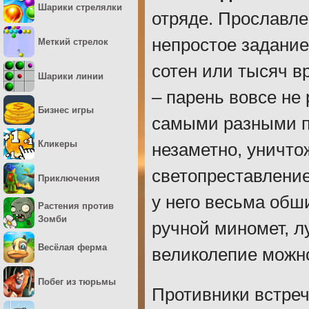
Шарики стрелялки
отряде. Прославле
непростое задание
Меткий стрелок
сотен или тысяч в
Шарики линии
– парень вовсе не 
Бизнес игры
самыми разными п
Кликеры
незаметно, уничто
светопреставление
Приключения
у него весьма обши
Растения против
Зомби
ручной миномет, л
Весёлая ферма
великолепие можно
Побег из тюрьмы
Противники встре