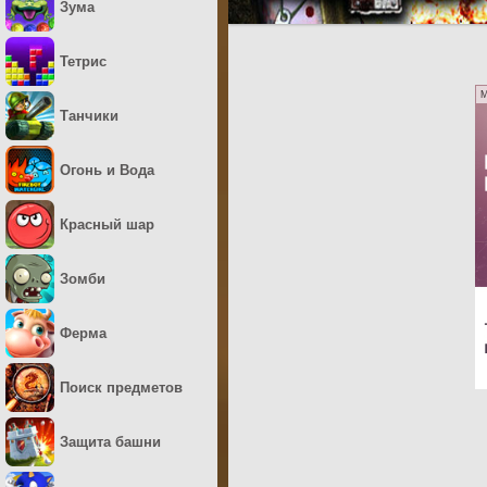
Зума
Тетрис
M
Танчики
Огонь и Вода
Красный шар
Зомби
Ферма
Поиск предметов
Защита башни