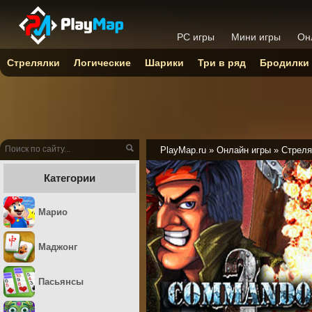
PC игры
Мини игры
Он
Стрелялки
Логические
Шарики
Три в ряд
Бродилки
PlayMap.ru
»
Онлайн игры
»
Стреля
Категории
Марио
Маджонг
Пасьянсы