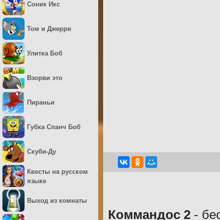
Соник Икс
Том и Джерри
Улитка Боб
Взорви это
Пираньи
Губка Спанч Боб
Скуби-Ду
Квесты на русском
языке
Выход из комнаты
Коммандос 2
- бе