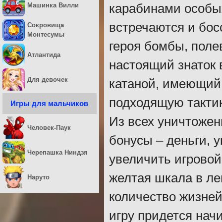
Машинка Вилли
карабинами особых
встречаются и бос
Сокровища
Монтесумы
героя бомбы, поле
Атлантида
настоящий знаток 
Для девочек
катаной, имеющий 
подходящую тактик
Игры для мальчиков
Из всех уничтоже
Человек-Паук
бонусы – деньги, 
Черепашка Ниндзя
увеличить игровой
желтая шкала в ле
Наруто
количество жизней 
игру придется нач