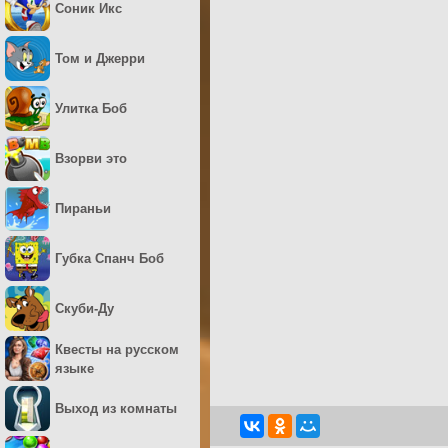
Соник Икс
Том и Джерри
Улитка Боб
Взорви это
Пираньи
Губка Спанч Боб
Скуби-Ду
Квесты на русском
языке
Выход из комнаты