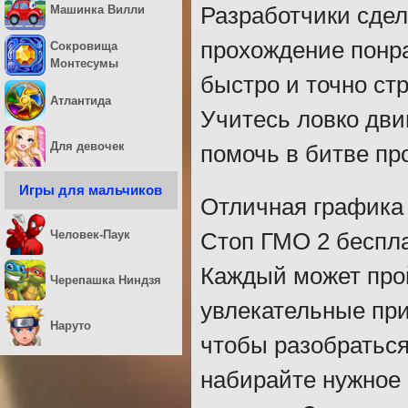
Машинка Вилли
Разработчики сдел
прохождение понра
Сокровища
Монтесумы
быстро и точно стр
Атлантида
Учитесь ловко дви
Для девочек
помочь в битве пр
Игры для мальчиков
Отличная графика 
Человек-Паук
Стоп ГМО 2 беспла
Каждый может прой
Черепашка Ниндзя
увлекательные при
Наруто
чтобы разобраться
набирайте нужное 