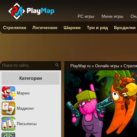
PC игры
Мини игры
Он
Стрелялки
Логические
Шарики
Три в ряд
Бродилки
PlayMap.ru
»
Онлайн игры
»
Стреля
Категории
Марио
Маджонг
Пасьянсы