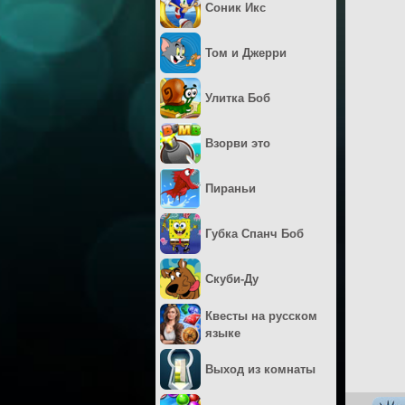
Соник Икс
Том и Джерри
Улитка Боб
Взорви это
Пираньи
Губка Спанч Боб
Скуби-Ду
Квесты на русском
языке
Выход из комнаты