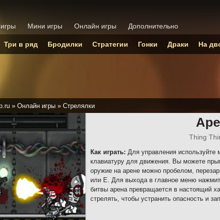
 игры
Мини игры
Онлайн игры
Дополнительно
Три в ряд
Бродилки
Стратегии
Гонки
Драки
На дв
p.ru
»
Онлайн игры
»
Стрелялки
Аре
Thing Thi
Как играть:
Для управления используйте м
клавиатуру для движения. Вы можете прыг
оружие на арене можно пробелом, перезар
или E. Для выхода в главное меню нажмите
битвы арена превращается в настоящий ха
стрелять, чтобы устранить опасность и з