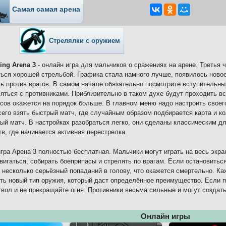
Самая самая арена
Стрелялки с оружием
ing Arena 3
- онлайн игра для мальчиков о сражениях на арене. Третья 
ься хорошей стрельбой. Графика стала намного лучше, появилось ново
ь против врагов. В самом начале обязательно посмотрите вступительный
яться с противниками. Приблизительно в таком духе будут проходить вс
сов окажется на порядок больше. В главном меню надо настроить своего
его взять быстрый матч, где случайным образом подбирается карта и ко
ый матч. В настройках разобраться легко, они сделаны классическим д
тв, где начинается активная перестрелка.
гра Арена 3 полностью бесплатная. Мальчики могут играть на весь экр
вигаться, собирать боеприпасы и стрелять по врагам. Если остановитьс
 несколько серьёзный попаданий в голову, что окажется смертельно. К
ть новый тип оружия, который даст определённое преимущество. Если п
твол и не прекращайте огня. Противники весьма сильные и могут создат
Онлайн игры