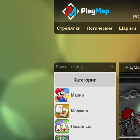
PC
Стрелялки
Логические
Шарики
PlayMa
Категории
Марио
Маджонг
Пасьянсы