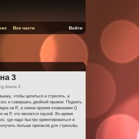
оих
Все части
Войти
на 3
ng Arena 3
ышку, чтобы целиться и стрелять, а
ать и совершать двойной прыжок. Поднять
ядка на R, а смена оружия клавишами Q
 на P, что является паузой. Во время
ос, где надо быстро ориентироваться и
аполучить больше припасов для стрельбы.