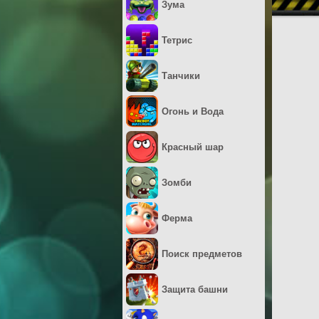
Зума
Тетрис
Танчики
Огонь и Вода
Красный шар
Зомби
Ферма
Поиск предметов
Защита башни