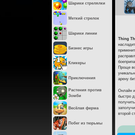
Шарики стрелялки
Меткий стрелок
Шарики линии
Thing Th
насладит
Бизнес игры
применит
расправл
боеприпа
Кликеры
Проще вс
уникальн
Приключения
арену би
Растения против
Онлайн и
Зомби
быстро д
получить
заполучи
Весёлая ферма
второй с
Побег из тюрьмы