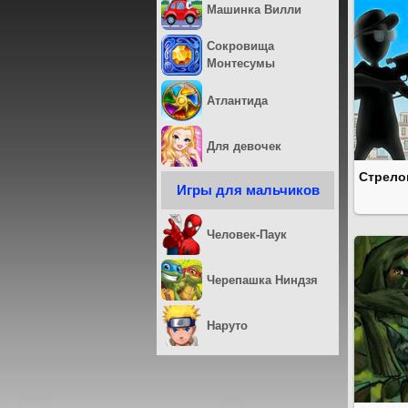
Машинка Вилли
Сокровища
Монтесумы
Атлантида
Для девочек
Стрело
Игры для мальчиков
Человек-Паук
Черепашка Ниндзя
Наруто