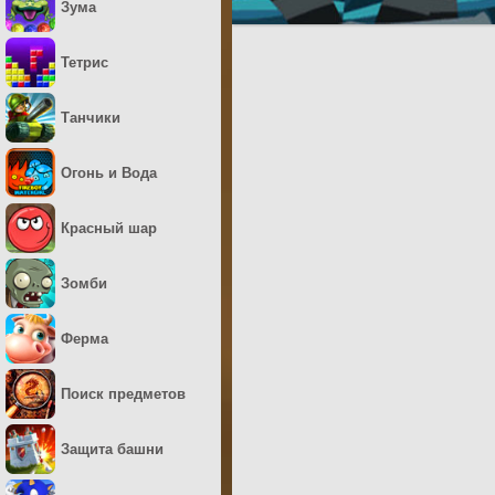
Зума
Тетрис
Танчики
Огонь и Вода
Красный шар
Зомби
Ферма
Поиск предметов
Защита башни