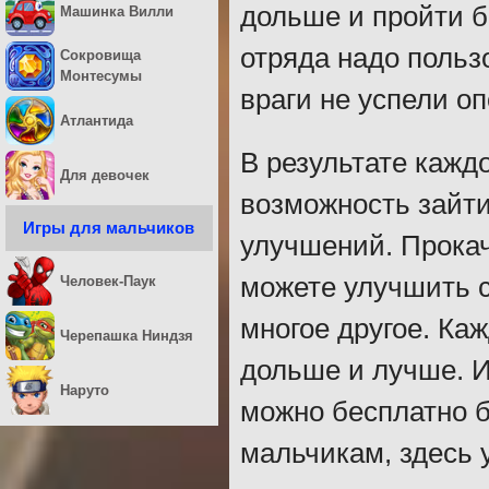
дольше и пройти б
Машинка Вилли
отряда надо поль
Сокровища
Монтесумы
враги не успели о
Атлантида
В результате каждо
Для девочек
возможность зайти
Игры для мальчиков
улучшений. Прока
можете улучшить с
Человек-Паук
многое другое. Ка
Черепашка Ниндзя
дольше и лучше. 
Наруто
можно бесплатно б
мальчикам, здесь 