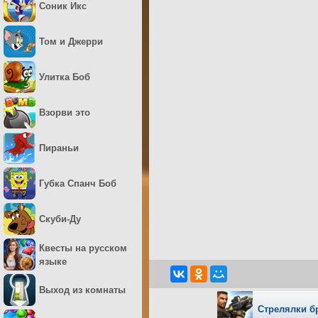
Соник Икс
Том и Джерри
Улитка Боб
Взорви это
Пираньи
Губка Спанч Боб
Скуби-Ду
Квесты на русском
языке
Выход из комнаты
Стрелялки б