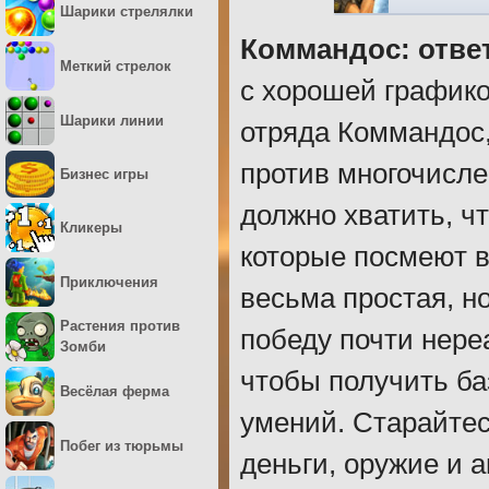
Шарики стрелялки
Коммандос: отве
Меткий стрелок
с хорошей графико
Шарики линии
отряда Коммандос,
против многочисле
Бизнес игры
должно хватить, ч
Кликеры
которые посмеют в
Приключения
весьма простая, но
Растения против
победу почти нере
Зомби
чтобы получить ба
Весёлая ферма
умений. Старайтес
Побег из тюрьмы
деньги, оружие и 