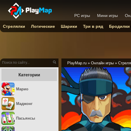
PC игры
Мини игры
Он
Стрелялки
Логические
Шарики
Три в ряд
Бродилки
PlayMap.ru
»
Онлайн игры
»
Стреля
Категории
Марио
Маджонг
Пасьянсы